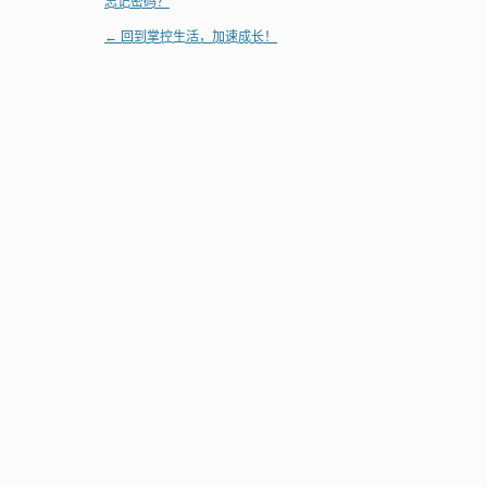
忘记密码？
← 回到掌控生活，加速成长！