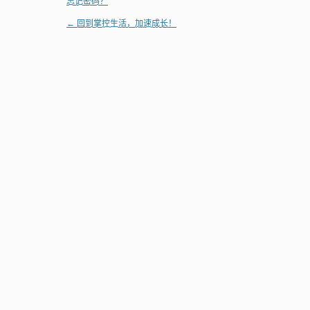
忘记密码？
← 回到掌控生活，加速成长！