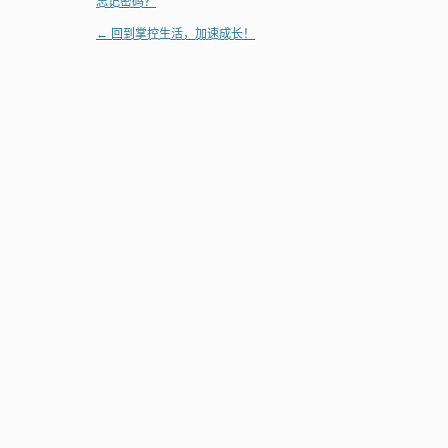
忘记密码？
← 回到掌控生活，加速成长！