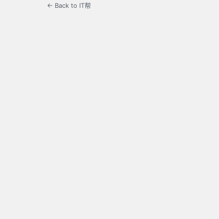
← Back to IT帮