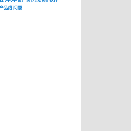
我
软件
设计
读书
贡献
责任
产品线
问题