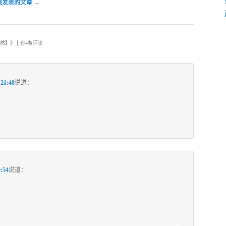
根发表的文章
→
自然】
》上有4条评论
21:48
说道：
:54
说道：