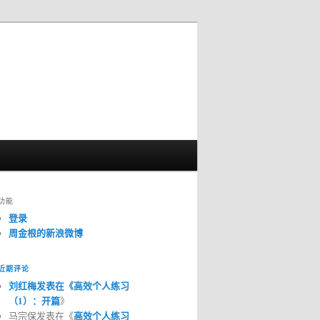
功能
登录
周金根的新浪微博
近期评论
刘红梅发表在《
高效个人练习
（1）：开篇
》
马宗保发表在《
高效个人练习