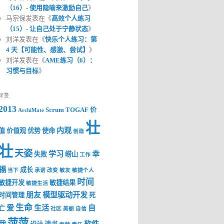
（16）- 使用隐喻来激励自己
》
马宗保发表在《
高效个人练习
（15）- 让自己处于宁静状态
》
刘洋发表在《
快乐个人练习：第
4 天【可能性、感激、尝试】
》
刘洋发表在《
AME练习（6）：
习惯与目标
》
标签
2013
Scrum
TOGAF
价
ArchiMate
壮
内观
值
价值观
优势
使命
创造
壮
天姿
学习
幸
失败
崂山
工作
福
成长
当下
承诺
改变
敏友
敏捷个人
时间
敏捷开发
敏捷结果
敏捷生活
朋友
模型驱动开发
时间管理
死
生命
爱
生活
自
亡
社区
美丽
自信
萍萍