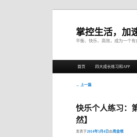
掌控生活，加
平衡、快乐、高效，成为一个有
主菜单
首页
四大成长练习和APP
跳至主内容区域
跳至副内容区域
文章导航
←
上一篇
快乐个人练习：第
然】
发表于
2014年3月4日
由
周金根