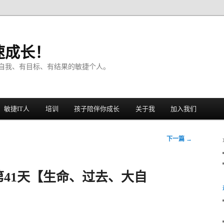
速成长！
自我、有目标、有结果的敏捷个人。
敏捷IT人
培训
孩子陪伴你成长
关于我
加入我们
下一篇
→
41天【生命、过去、大自