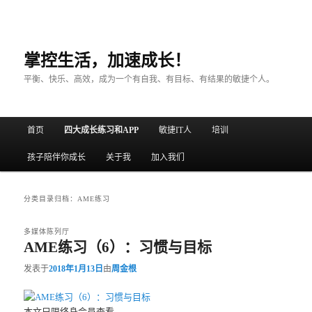
掌控生活，加速成长！
平衡、快乐、高效，成为一个有自我、有目标、有结果的敏捷个人。
主菜单
首页
四大成长练习和APP
敏捷IT人
培训
跳至主内容区域
跳至副内容区域
孩子陪伴你成长
关于我
加入我们
分类目录归档：
AME练习
多媒体陈列厅
AME练习（6）：习惯与目标
发表于
2018年1月13日
由
周金根
本文只限终身会员查看