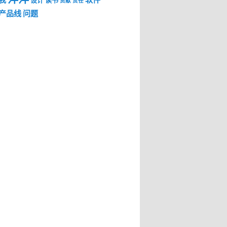
我
软件
设计
读书
贡献
责任
产品线
问题