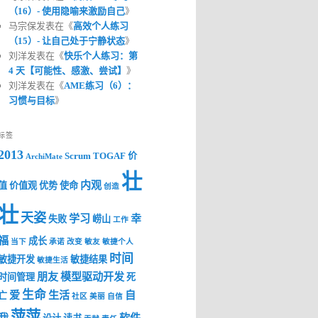
（16）- 使用隐喻来激励自己
》
马宗保发表在《
高效个人练习
（15）- 让自己处于宁静状态
》
刘洋发表在《
快乐个人练习：第
4 天【可能性、感激、尝试】
》
刘洋发表在《
AME练习（6）：
习惯与目标
》
标签
2013
Scrum
TOGAF
价
ArchiMate
壮
内观
值
价值观
优势
使命
创造
壮
天姿
学习
幸
失败
崂山
工作
福
成长
当下
承诺
改变
敏友
敏捷个人
时间
敏捷开发
敏捷结果
敏捷生活
朋友
模型驱动开发
时间管理
死
生命
爱
生活
自
亡
社区
美丽
自信
萍萍