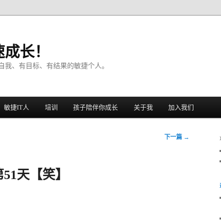
速成长！
自我、有目标、有结果的敏捷个人。
敏捷IT人
培训
孩子陪伴你成长
关于我
加入我们
下一篇
→
51天【笑】