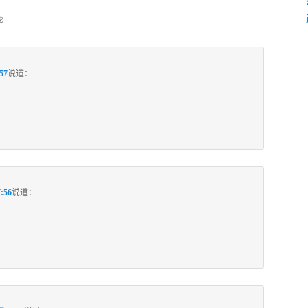
论
57
说道：
:56
说道：