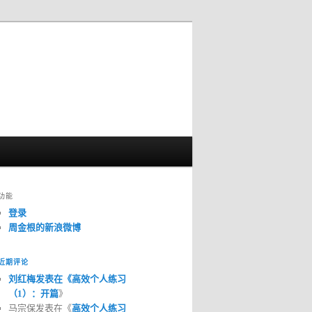
功能
登录
周金根的新浪微博
近期评论
刘红梅发表在《
高效个人练习
（1）：开篇
》
马宗保发表在《
高效个人练习