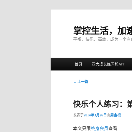
掌控生活，加
平衡、快乐、高效，成为一个有
主菜单
首页
四大成长练习和APP
跳至主内容区域
跳至副内容区域
文章导航
←
上一篇
快乐个人练习：第
发表于
2014年3月26日
由
周金根
本文只限
终身会员
查看