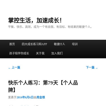
掌控生活，加速成长！
平衡、快乐、高效，成为一个有自我、有目标、有结果的敏捷个人。
主菜单
首页
四大成长练习和APP
敏捷IT人
培训
跳至主内容区域
跳至副内容区域
孩子陪伴你成长
关于我
加入我们
文章导航
←
上一篇
下一篇
→
快乐个人练习：第79天【个人品
牌】
发表于
2014年6月6日
由
周金根