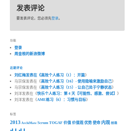
发表评论
要发表评论，您必须先
登录
。
功能
登录
周金根的新浪微博
近期评论
刘红梅发表在《
高效个人练习（1）：开篇
》
马宗保发表在《
高效个人练习（16）- 使用隐喻来激励自己
》
马宗保发表在《
高效个人练习（15）- 让自己处于宁静状态
》
刘洋发表在《
快乐个人练习：第 4 天【可能性、感激、尝试】
》
刘洋发表在《
AME练习（6）：习惯与目标
》
标签
2013
内观
Scrum
TOGAF
价值
价值观
优势
使命
ArchiMate
创造