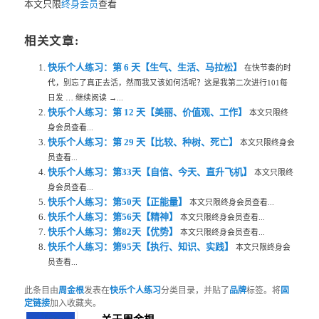
本文只限
终身会员
查看
相关文章:
快乐个人练习：第 6 天【生气、生活、马拉松】
在快节奏的时
代，别忘了真正去活，然而我又该如何活呢？这是我第二次进行101每
日发 … 继续阅读 →...
快乐个人练习：第 12 天【美丽、价值观、工作】
本文只限终
身会员查看...
快乐个人练习：第 29 天【比较、种树、死亡】
本文只限终身会
员查看...
快乐个人练习：第33天【自信、今天、直升飞机】
本文只限终
身会员查看...
快乐个人练习：第50天【正能量】
本文只限终身会员查看...
快乐个人练习：第56天【精神】
本文只限终身会员查看...
快乐个人练习：第82天【优势】
本文只限终身会员查看...
快乐个人练习：第95天【执行、知识、实践】
本文只限终身会
员查看...
此条目由
周金根
发表在
快乐个人练习
分类目录，并贴了
品牌
标签。将
固
定链接
加入收藏夹。