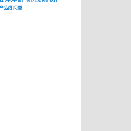
我
软件
设计
读书
贡献
责任
产品线
问题