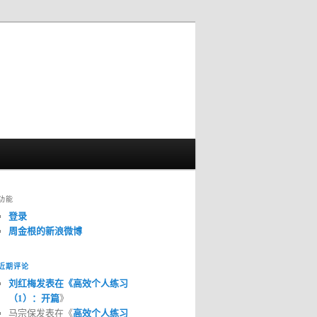
功能
登录
周金根的新浪微博
近期评论
刘红梅发表在《
高效个人练习
（1）：开篇
》
马宗保发表在《
高效个人练习