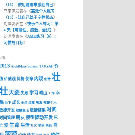
（16）- 使用隐喻来激励自己
》
马宗保发表在《
高效个人练习
（15）- 让自己处于宁静状态
》
刘洋发表在《
快乐个人练习：第
4 天【可能性、感激、尝试】
》
刘洋发表在《
AME练习（6）：
习惯与目标
》
标签
2013
Scrum
TOGAF
价
ArchiMate
壮
内观
值
价值观
优势
使命
创造
壮
天姿
学习
幸
失败
崂山
工作
福
成长
当下
承诺
改变
敏友
敏捷个人
时间
敏捷开发
敏捷结果
敏捷生活
朋友
模型驱动开发
时间管理
死
生命
爱
生活
自
亡
社区
美丽
自信
萍萍