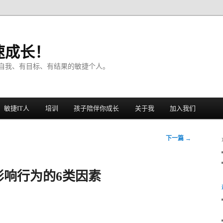
速成长！
自我、有目标、有结果的敏捷个人。
敏捷IT人
培训
孩子陪伴你成长
关于我
加入我们
下一篇
→
影响行为的6类因素