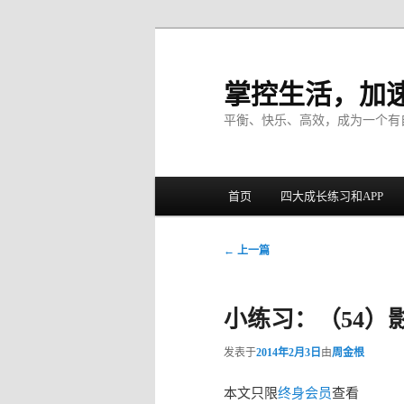
掌控生活，加
平衡、快乐、高效，成为一个有
主菜单
首页
四大成长练习和APP
跳至主内容区域
跳至副内容区域
文章导航
←
上一篇
小练习：（54）
发表于
2014年2月3日
由
周金根
本文只限
终身会员
查看