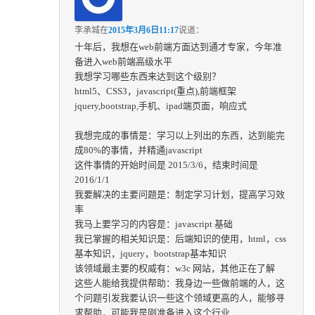
李承城
在
2015年3月6日11:17
说道：
十年后，我想在web前端方面达到通才专家，今年准
备进入web前端高级水平
我想学习哪些东西来达到这个级别？
html5、CSS3，javascript(重点),前端框架
jquery,bootstrap,手机、ipad端页面，响应式
我想完成的事情是：学习以上列出的东西，达到能完
成80%的事情，并精通javascript
这件事情的开始时间是 2015/3/6，结束时间是
2016/1/1
我要解决的主要问题是：制定学习计划，提高学习效
率
我马上要学习的内容是：javascript 基础
我已掌握的相关知识是：后端知识的使用，html，css
基本知识，jquery，bootstrap基本知识
该领域最主要的权威有：w3c 网站，其他正在了解
这些人能给我提供帮助：我身边一些做前端的人，这
个问题引发我要认识一些这个领域更高的人，能够寻
求帮助，可能我是刚准备进入这个行业