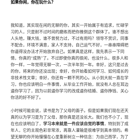
如果你闲，你在玩什么？
我知道，其实现在闲的无聊的你，其实一开始属于有追求，忙碌学
习的人，只是耐不过时间的磨练而把你推倒这个群体了。谁不想出
人头地，赚大钱，谁不曾努力过，不过有用吗？领导不赏识，同事
不配合，环境不满意，家人不支持，自己运气不好，一串串障碍把
你逼得没办法才开始放弃自己。如果真是这样，我先表示一下同
情，你真的“成熟”了。不过即使你真的很闲，也没什么，很多人和
你一样，一年觉得无聊一次，一次半年到一年。幸好，这只是过去
的你，将来的你还没出现；幸好，你开始看如何学习、如何成长的
非技术性文章；幸好，你还有一颗不死的心。从小到大就一直在学
习，你也应该明白一件事情，从毕业工作开始，就没有人总在耳边
逼你学习了，因为以前逼你学习的改成逼你结婚、逼你挣钱、关心
你活的好不好了。
小时候可能会说，读书是为了父母的面子。但是如果我们现在还天
真的以为学习是为了父母，那你真是还没长大。我们也不小了，现
在也应该明白了，
学习本来就是一件应该自觉的事情
，特别到了成
年人，它的主观色彩非常浓，再靠人灌输是很难学到真本领的。希
望无聊的你开始慢慢在心里重新树立一种信念：为自己而学，为了