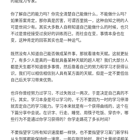
的能成为专家。
你了解自己的能力吗？你完全清楚自己能做什么，不能做什么吗？
如果答案肯定，那你真是厉害，可谓百里挑一，这种自知之明的人
可是世间少有。其实大多数人自称知道自己能做什么的时候，也只
不过是曾经接受过良好的训练而已，而社会在变，事情本身也在
变，这种肯定的回答其实也是一种运气。
既然没有人知道自己能否做成某件事，那就看谁有天赋。这就更扯
了，有多少人是真的一看就具备某种天赋的超人呢？我们大部分人
都是天生都不知道很多事情，然后靠着自己的努力和学习才获得认
识，我们可以相信相信别人具有某方面的天赋，但是一定不要低估
自己后天学习带来优势。
也许你曾经努力过学习，不过失败过一两次，于是决定自己真的不
行。其实，学习本身是可以学习的，千万不要因为一时的学习停滞
就否定自己的学习能力。学习本来就是有一个获得曲线的，这个在
下篇分享中会说。在识字、行走、睡觉、用筷子吃饭、穿衣中，哪
些行为不是通过你学习获得的？你学走路花了多长时间？
不要指望学习所有知识速度都一样快，也不要指望学习某门新学科
从头到尾都能保持统一速度。一般在刚开始时，我们大量阅读相关