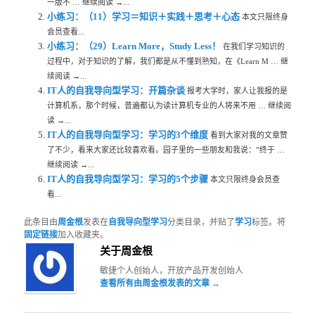
一版不 … 继续阅读 →...
小练习：（11）学习＝知识＋实践＋思考＋心态
本文只限终身
会员查看...
小练习：（29）Learn More，Study Less！
在我们学习知识的
过程中，对于知识的了解，我们都是从不懂到熟知，在《Learn M … 继
续阅读 →...
IT人的自我导向型学习：开篇杂谈
报考大学时，家人让我报的是
计算机系，那个时候，普遍都认为读计算机专业的人将来不用 … 继续阅
读 →...
IT人的自我导向型学习：学习的3个维度
看到大家对我的文章赞
了不少，看来大家还比较喜欢看。园子里的一些朋友和我说：”终于 …
继续阅读 →...
IT人的自我导向型学习：学习的5个步骤
本文只限终身会员查
看...
此条目由
周金根
发表在
自我导向型学习
分类目录，并贴了
学习
标签。将
固定链接
加入收藏夹。
关于周金根
敏捷个人创始人，开放产品开发创始人
查看所有由周金根发表的文章
→