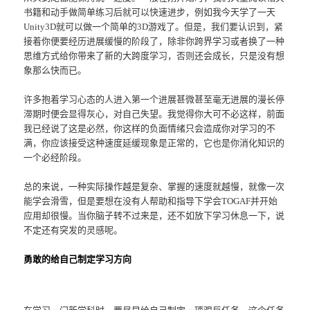
书籍和动手做简单练习后就可以快速进步，例如我今天学了一天
Unity3D就可以做一个简单的3D游戏了。但是，我们要认识到，紧
接着你便要经历进展缓慢的阶段了，除非你跨界学习或者换了一种
思维方式给你带来了新的大跨度学习，否则还会成长，只是没有想
象那么快而已。
许多抱着学习心态的人进入第一个进展甚微甚至毫无进展的漫长停
滞期时便会显得灰心，对自己失望。我觉得你大可不必这样，前面
我已经说了这是必然，你这样的负面情绪只会造成你对学习的不
满，你应该接受这种速度延缓现象是正常的，它也是你消化知识的
一个必经阶段。
总的来说，一种实际操作越是复杂、掌握的速度就越慢，就像一次
能学会滑雪，但是要想在没有人帮助和指导下学会TOGAF并开始
应用却很慢。当你脑子转不过来是，还不如放下学习休息一下，说
不定还有突发的灵感呢。
勇敢的给自己制定学习方向