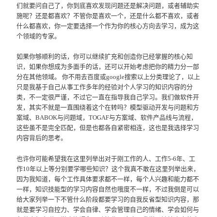
们就要问自己了，你到底喜欢发现问题还是解决问题，或者辅助实
施呢？还是都喜欢？不管你是喜欢一个，还是什么都不喜欢，或者
什么都喜欢，你一定要选择一个作为你的核心方向去学习，成为这
个领域的专家。
如果你够顺利的话，你可以继续扩充和创造你已经掌握的核心知
识，如果你想成为多面手的话，还可以开始考虑把你的精力分一部
分在其他领域。 你不用去百度或google搜索以上分类理论了，以上
只是我基于自己从事工作多年的经验对个人学习的知识内容的分
类，不一定很严谨，不过它一直在指导我自己学习。我们做软件开
发，其实不就是一直围绕着这个在转吗？模型驱动开发与问题和方
案域、BABOK与问题域，TOGAF与方案域、软件产品线与流程，
这些虽不是完全匹配，但是也都各自紧密相连，这也是我选择学习
内容背后的思考。
也许你可能希望我在这里列举出对于刚工作的人、工作5-6年、工
作10年以上等分别要学哪些知识？这个我真不敢在这里列举出来，
因为我知道，每个工作具体要求都不一样，每个人兴趣和能力都不
一样，知识技能型的学习内容自然也哦度不一样，不过我倒是可以
给大家列举一下不管什么阶段都要学习的自我反省型知识内容，那
就是要学习自控力、学会自律、学会管理自己的情绪、学会如何与