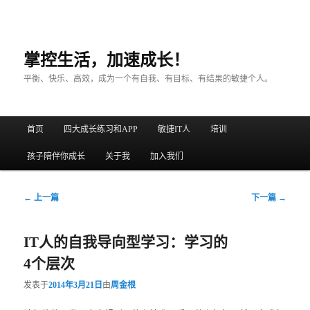
掌控生活，加速成长！
平衡、快乐、高效，成为一个有自我、有目标、有结果的敏捷个人。
主菜单
首页
四大成长练习和APP
敏捷IT人
培训
跳至主内容区域
跳至副内容区域
孩子陪伴你成长
关于我
加入我们
文章导航
←
上一篇
下一篇
→
IT人的自我导向型学习：学习的
4个层次
发表于
2014年3月21日
由
周金根