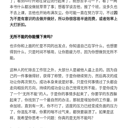
了；看到ruby开始在身边流行起来了，就想去学习一下，看了一两
本书什么都没做就草草了事；想着学谈吉他，报了个班，没多久也
不去上课，吉他也开始布满灰尘。你可能一直在努力学习，不过
因
为不是有意识的去做并做好，所以你很容易半途而费，或者效率上
大打折扣。
无所不能的你能慢下来吗？
也许你和上面的忙是不同的出发点，你知道自己在学什么，也想要
得到什么，只是时间不够用，让你筋疲力尽，因为你想做到无所不
能。
这种人的忙除去工作狂之外，大部分人是被他人逼上去的。因为自
己的一件事做得好，获得了称赞，于是你继续努力，然后再次的成
功让你再次努力。成功本身来说是好事，只是任何事情过了头都会
走向相反的方向，持续的成功会让自己觉得无所不能，于是你成为
了一个“无所不能”的人。于是你的事情多起来了，你要学的东西躲
起来了，你找到了一个最自然的办法，那就是增加你的工作量，拼
命加班，直到有一天，你不行了，适度的压力已经变成负面的压力
了，你混乱不堪，你累的喘不过气来，都快要崩溃了。如果是这
样，我希望你思考一个问题：你真的是无所不能吗？