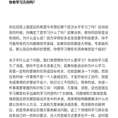
你有学习方向吗？
你在回答上面提出的希望今年想在哪个层次水平学习了吗？在你回
答的时候，你确定了是学习什么了吗？如果没有，那你的回答是没
有用的。为什么这么说？因为学得愈多会发现要学的就更多，你不
可能所有的方向都做到专家级，如果你回答都是大师级、专家级的
话，那么现在你再好好想想，你想学习哪些东西来做到这个级别？
关于学什么这个问题，我们来想想你为什么要学习？你说你学习是
为了消遣，那你不在本文读者之列；如果你能说出你为什么学习，
答案一定和你要做的任务或目标有关，也就是解决一个问题。而现
在有时候一件事情不是一个人能搞定的，于是开始分工协作，但是
完成事情的步骤却不会少，知识分工不同而已。简单的说，完成一
件事需要掌握的知识有三块：问题域、方案域、流程，这也是我在
学习模型右半边画的学习内容的3个主题域。问题域和方案域是我
借用我在研究模型驱动开发中的术语，用来帮助明确要解决什么问
题以及有什么方法、工具和方案来解决或改善，而流程你也能明
白，就是用来保证实施方案来解决问题。这三个领域的学习其实各
自有自己的一些知识要点，对人的思维方式要求也不一样，这时我