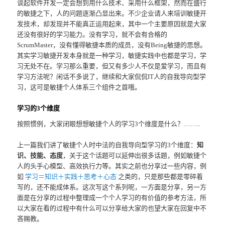
谈起软件开发一定会想到用什么技术、采用什么框架，然而在盛行
的敏捷之下，人的问题逐渐凸显出来。不少企业请人来培训敏捷开
发技术，却发现并不能真正运用起来，其中一个主要原因就是大家
还没有很好的学习能力。没有学习，就不会有合格的
ScrumMaster，没有懂得敏捷本质的成员，没有Being敏捷的思想。
其实学习敏捷开发本身就是一种学习，敏捷实践中也都是学习，学
习无处不在。学习那么重要，但又有多少人不仅是爱学习，而且有
学习方法呢？闲话不多说了，继续和大家侃侃IT人的自我导向型学
习，这可是敏捷个人体系三个组件之首哦。
学习的3个维度
按照惯例，大家闭眼想想敏捷个人的学习3个维度是什么？……..
上一篇我们讲了敏捷个人时中法的自我导向型学习的3个维度：
知
识、技能、态度
，关于这个话题可以延伸出很多话题，例如敏捷个
人的头手心模型、高效执行力等。其实之前也分享过一些内容，例
如
学习＝知识＋实践＋思考＋心态
之类的，只是那些都是零碎着
写的，还不能成体系。这次写这个系列呢，一方面是分享，另一方
面是在分享的过程中整理成一个个人学习的有价值的参考方法，所
以大家在看的过程中有什么可以分享给大家的也望大家在回复中不
吝赐教。