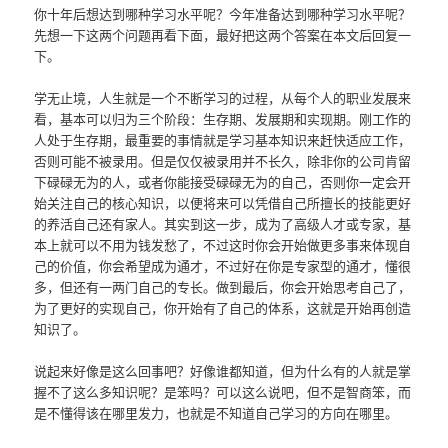
你十年后想达到哪种学习水平呢？今年准备达到哪种学习水平呢？
先想一下这两个问题再看下面，最好把这两个答案在本文后回复一
下。
学无止境，人生就是一个不断学习的过程，从每个人的职业发展来
看，基本可以归为三个阶段：生存期、发展期和实现期。刚工作的
人处于生存期，最重要的事情就是学习基本知识来赶快适应工作，
否则可能不被录用。但是仅仅被录用并不长久，除非你的公司肯留
下碌碌无为的人，或者你能接受碌碌无为的自己，否则你一定会开
始关注自己的核心知识，以便将来可以凭借自己所擅长的技能更好
的养活自己还有家人。其实到这一步，成为了高级人才或专家，基
本上就可以不用为钱发愁了，不过这时你会开始做更多事来体现自
己的价值，你会希望成为通才，不过好在你是专家型的通才，懂很
多，但还有一两门自己的专长。做到最后，你会开始思考自己了，
为了更好的实现自己，你开始有了自己的体系，这就是开始再创造
知识了。
说起来好像是这么回事吧？好像谁都知道，但为什么有的人就是掌
握不了这么多知识呢？是笨吗？可以这么说吧，但不是智商笨，而
是不懂得该在哪里发力，也就是不知道自己学习的方向在哪里。