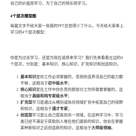
自己的价值而学习，为了自己的快乐而学习。
4个层次模型图
每篇文字不给大家一张我的PPT总觉得少了什么，今天给大家奉上
学习的4个层次模型：
你是为过去学习，还是为现在或将来学习？我们先来看看左边的4
个层次，分别是：基本知识、核心知识、扩充知识和创造知识。
基本知识
是你工作必须掌握的，否则你连养活自己的能力都
不够，这相当于
初中级水平
；
核心知识
是在工作中你负责的那部分工作所需要掌握的，这
相当于
高级和纯专家级水平
；
扩充型
学习是通过从横向或纵向领域扩充中拓宽自己的视野
和知识，这相当于
通才专家
；
创造型
学习是让自己提高到另一领域，在这种学习中，学习
者已经不满足于获取别人堆在他们面前的知识，他会在掌握
某种新知识之后创造新的知识，这相当于
大师级领袖
。