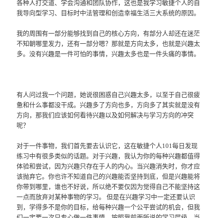
各种人打交道、学会沟通和团队协作，这也是我学习敏捷个人的自
我导向型学习、目标时中法管理和创造幸福生活三大系统的原因。
我的周围有一部分能够找到自己的核心方向，有部分人却还在迷茫
不知朝哪里发力，还有一部分嗯？那就是方向太多，也就是兴趣太
多。没有兴趣是一件可怕的事情，兴趣太多也是一件头痛的事情。
有人问过我一个问题，她说很困惑自己兴趣太多，以至于自己很疲
惫和什么事都没干成。兴趣多了方向也多，方向多了其实就是没有
方向，那我们应该如何看待兴趣以及如何解决与学习方向的冲突
呢？
对于一件事物，我们首先要去认识它，这在敏捷个人101每日发现
练习中有很多类似的话题。对于兴趣，我认为你的每种兴趣都值得
体验和尝试，因为兴趣只存在于人的内心。当兴趣消失时，你才应
该抛弃它。你也许不知道自己的兴趣能否坚持到底，但是兴趣能将
你带到哪里，谁也不好说，所以绝不要仅因为觉得自己不能坚持这
一点而放弃对某种事物的学习。 但是在兴趣学习中一定还要认识
到，学得多不是你的目标，给每种兴趣一个公平尝试的机会，但我
们一定要一次只专心做一件事情。按照我前面所说的学习层级，当