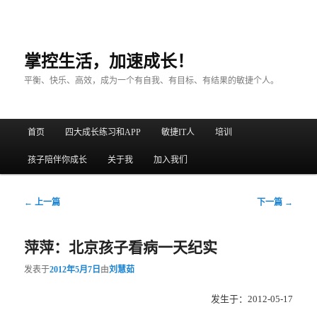
掌控生活，加速成长！
平衡、快乐、高效，成为一个有自我、有目标、有结果的敏捷个人。
主菜单
首页
四大成长练习和APP
敏捷IT人
培训
跳至主内容区域
跳至副内容区域
孩子陪伴你成长
关于我
加入我们
文章导航
←
上一篇
下一篇
→
萍萍：北京孩子看病一天纪实
发表于
2012年5月7日
由
刘慧茹
发生于：2012-05-17