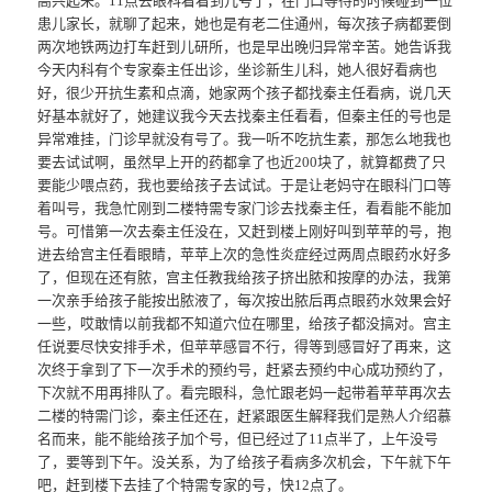
高兴起来。11点去眼科看看到几号了，在门口等待的时候碰到一位
患儿家长，就聊了起来，她也是有老二住通州，每次孩子病都要倒
两次地铁两边打车赶到儿研所，也是早出晚归异常辛苦。她告诉我
今天内科有个专家秦主任出诊，坐诊新生儿科，她人很好看病也
好，很少开抗生素和点滴，她家两个孩子都找秦主任看病，说几天
好基本就好了，她建议我今天去找秦主任看看，但秦主任的号也是
异常难挂，门诊早就没有号了。我一听不吃抗生素，那怎么地我也
要去试试啊，虽然早上开的药都拿了也近200块了，就算都费了只
要能少喂点药，我也要给孩子去试试。于是让老妈守在眼科门口等
着叫号，我急忙刚到二楼特需专家门诊去找秦主任，看看能不能加
号。可惜第一次去秦主任没在，又赶到楼上刚好叫到苹苹的号，抱
进去给宫主任看眼睛，苹苹上次的急性炎症经过两周点眼药水好多
了，但现在还有脓，宫主任教我给孩子挤出脓和按摩的办法，我第
一次亲手给孩子能按出脓液了，每次按出脓后再点眼药水效果会好
一些，哎敢情以前我都不知道穴位在哪里，给孩子都没搞对。宫主
任说要尽快安排手术，但苹苹感冒不行，得等到感冒好了再来，这
次终于拿到了下一次手术的预约号，赶紧去预约中心成功预约了，
下次就不用再排队了。看完眼科，急忙跟老妈一起带着苹苹再次去
二楼的特需门诊，秦主任还在，赶紧跟医生解释我们是熟人介绍慕
名而来，能不能给孩子加个号，但已经过了11点半了，上午没号
了，要等到下午。没关系，为了给孩子看病多次机会，下午就下午
吧，赶到楼下去挂了个特需专家的号，快12点了。