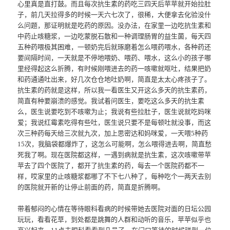
心里真是直打鼓。而且每次抗生素的药吃三四天后苹苹就开始拉肚
子，前几天拉得多的时候一天六七次了，很稀，大便拿去化验没什
么问题，那证明就是吃药的原因。没办法，在家里一边吃抗生素和
中药止咳糖浆，一边吃蒙脱石散和一种调理肠胃的益生菌，每天四
五种药喂极其困难，一顿奶完后就琢磨着怎么喂药喂水，各种药还
要间隔时间，一天就是不停地喂奶、喂药、喂水，这么小的孩子哪
里经得起这么折腾，有时候刚喂进去的药一咳嗽就呕吐，结果把奶
和药通通吐出来，好几次仓仓地吐奶啊，简直是太太心疼孩子了。
抗生素的药就是这样，所以我一看医生又开这么多天的抗生素药，
简直有种要崩溃的感觉。我试着问医生，要吃这么多天的抗生素
么，医生说要吃到不咳嗽为止；我说有些拉肚子，医生说就吃妈咪
爱；我说红霉素吃得有些吐，医生说只要不是每顿吐就没事，而这
次三种药每天给三次就九次，加上思密达和妈咪爱，一天喂5种药
15次，我脑袋都爆炸了，这怎么可能啊，怎么喂得进去啊，简直愁
死我了啊。现在医院都这样，一遇到病就是抗生素，这次咳嗽带苹
苹去了四个医院了，都开了抗生素的药，每去一个医院药都不一
样，哎家里的止咳糖浆都哪了不下七八种了，每种吃个一两天去别
的医院就开新的让停止前面的药，简直是折腾啊。
带着郁闷的心情在等待眼科看病的时候带她去医院对面的日坛公园
玩玩，看看花草，到处都是跳舞的人群和动听的音乐，苹苹似乎也