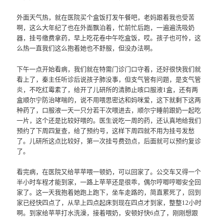
外面天气热，就在医院买个盒饭打发午餐吧，老妈跟着我也受苦
啊，这么大年纪了也在外面飘泊着，忙前忙后跑，一遍遍洗吸奶
器，挂号缴费拿药，早上吃花卷中午吃盒饭，哎。孩子也可怜，这
么热一直我们这么抱着她也不舒服，但没办法啊。
下午一点开始看病，我们就在特需门诊门口守着，还好很快我们就
看上了，秦主任听诊后说孩子肺没事，但支气管有问题，是支气管
炎，不吃红霉素了，给开了儿研所的清肺止咳口服液1盒，还有两
盒顺尔宁防治哮喘的，说不用喂思密达和妈咪爱，这下就剩下这两
种药了，口服液一天一只分若干次喂进去，顺尔宁睡前跟奶一起吃
一片，这个还是比较好喂的。医生说吃一周的药，还认真地给我们
预约了下周四复查，给了预约号，这样下周四就不用为挂号发愁
了。儿研所这点比较好，第一次挂号费劲点，后面就可以预约复诊
了。
看完病，在医院又给苹苹喂一顿奶，可以回家了。公交车又得一个
半小时车程才能到家，一路上苹苹还是很乖，偶尔哼唧哼唧安全回
家了。这一天我抱着她跑上跑下，坐车走路的，简直累死了，回到
家已经快四点了，从早上四点起床到现在四点才到家，整整12小时
啊。到家给苹苹打水洗澡，接着喂奶，安顿好快6点了，刚刚想跟