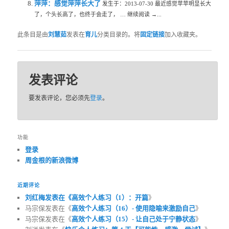
萍萍：感觉萍萍长大了
发生于：2013-07-30 最近感觉苹苹明显长大
了，个头长高了，也终于会走了， … 继续阅读 →...
此条目是由
刘慧茹
发表在
育儿
分类目录的。将
固定链接
加入收藏夹。
发表评论
要发表评论，您必须先
登录
。
功能
登录
周金根的新浪微博
近期评论
刘红梅发表在《
高效个人练习（1）：开篇
》
马宗保发表在《
高效个人练习（16）- 使用隐喻来激励自己
》
马宗保发表在《
高效个人练习（15）- 让自己处于宁静状态
》