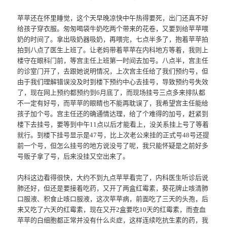
苹苹还在怀里睡觉，这个天早晚凉快中午热得要死，出门还真不好
给孩子穿衣服。匆匆喝袋牛奶吃两个带来的花卷，又要到给苹苹喂
奶的时间了。拿出吸奶器吸奶，再喂完，七点半多了，抱着苹苹拍
拍到八点了医生上班了。让老妈带着苹苹在内科地方等着，我则上
楼守在眼科门前，等宫主任上班第一时间去加号。八点半，宫主任
的诊室门开了，去跟她说明情况，上次宫主任给了我们预约号，但
由于我们理解错误没及时到楼下预约中心去挂号，导致预约号失效
了，现在网上预约都预约到6月底了，而现场挂号三点多来排队都
不一定有好号，而苹苹的眼睛也不能再耽误了，我希望宫主任能给
孩子加个号。宫主任还的确通情达理，给了个难得的加号，赶紧到
楼下去挂号，要等到中午11点以后才能看上，没关系挂上号了等着
就行。到楼下挂号显示是47号，比上次老公来挂的正式号48号还提
前一个号，但怎么挂号的地方说没号了呢，我只能怀疑是之前好多
号贩子拿了号，后来没挂又空出来了。
内科这边看得很快，大约不到九点苹苹看完了，内科医生听诊后说
肺还好，但还是要接着吃药，又开了两盒红霉素，葵花牌止咳清肺
口服液、积食止咳口服液，这次苹苹病，前面吃了三天的头孢，后
来又吃了六天的红霉素，现在又开2盒要吃10天的红霉素，而查血
苹苹的白细胞都正常并没有什么炎症，这样连续吃抗生素的药，我