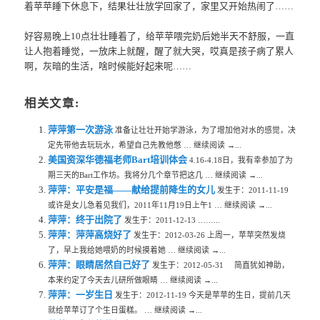
着苹苹睡下休息下，结果壮壮放学回家了，家里又开始热闹了……
好容易晚上10点壮壮睡着了，给苹苹喂完奶后她半天不舒服，一直
让人抱着睡觉，一放床上就醒，醒了就大哭，哎真是孩子病了累人
啊，灰暗的生活，啥时候能好起来呢……
相关文章:
萍萍第一次游泳
准备让壮壮开始学游泳，为了增加他对水的感觉，决
定先带他去玩玩水，希望自己先教他憋 … 继续阅读 →...
美国资深华德福老师Bart培训体会
4.16-4.18日，我有幸参加了为
期三天的Bart工作坊。我将分几个章节把这几 … 继续阅读 →...
萍萍：平安是福——献给提前降生的女儿
发生于：2011-11-19
或许是女儿急着见我们，2011年11月19日上午1 … 继续阅读 →...
萍萍：终于出院了
发生于：2011-12-13 ……...
萍萍：萍萍高烧好了
发生于：2012-03-26 上周一，苹苹突然发烧
了，早上我给她喂奶的时候摸着她 … 继续阅读 →...
萍萍：眼睛居然自己好了
发生于：2012-05-31 简直犹如神助，
本来约定了今天去儿研所做眼睛 … 继续阅读 →...
萍萍：一岁生日
发生于：2012-11-19 今天是苹苹的生日，提前几天
就给苹苹订了个生日蛋糕。 … 继续阅读 →...