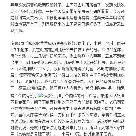
苹苹这次感冒咳嗽两周没好了，上周四去儿研所看了一次药也快吃
完了但还有点咳嗽，于是今天决定带苹苹再去儿研所看看，今天还
是眼科宫大夫出诊，顺便把苹苹眼睛也再看看，这两天苹苹眼睛的
炎症也更严重了，刚滴眼药水的上周感觉已经好多了，但最近又出
现了脓。
凌晨2点半起来给苹苹吸奶喂完收拾好3点半了，小睡一小时上闹钟
4点半起床，要在6点前赶到儿研所去挂宫主任的号。四点半起床，
简单洗漱，带上几袋牛奶和花卷，抱上熟睡中的苹苹，五点不到就
出发了，到儿研所6点差10分。儿研所早上6点开始挂号，现在已经
人山人海排队过百人了，队伍蜿蜿蜒蜒绕了几圈，不时有票贩子喊
着：“要不要今天的专家号？”窗口14块的高年主任号都被卖到100-
300块。老妈排队，我抱着苹苹在旁边等着，大厅已经有很多患儿
了，感冒发烧的居多，孩子遭罪大人着急。老妈排队半小时，结果
宫主任的号没了
，挂了个内科的副主任号，来这么早都挂
不到专家号，问了下前面挂到的居然三点半就到医院了。老妈问要
不要找票贩子买个号，还是等医生上班去说说看看能不能加个号
吧。坐在大厅等待的时候，旁边有个60多岁的阿姨，拿着手机正大
声说话呢，好像在说今天出诊的专家和号的情况，后来她打完电话
对我们说，她就住在医院附近走过来几分钟，所以每天都帮人家挂
号（其实就是号贩子呗），一个号100元，比其他贩子便宜。