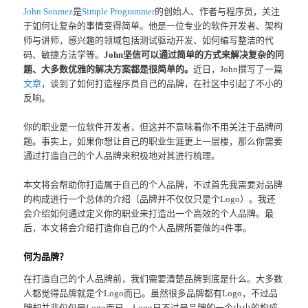
John Sonmez
是
Simple Programmer
的创始人、作者与程序员，关注
于如何让复杂的事情变得简单。他是一位专业的软件开发者、架构
师与讲师，感兴趣的领域包括测试驱动开发、如何编写整洁的代
码、敏捷方法学等。
John坚信可以通过简单的方式来解决复杂的问
题、大多数优雅的解决方案都是很简单的。
近日，John撰写了一篇
文章
，谈到了如何打造程序员自己的品牌，在社区中引起了不小的
反响。
你的职业是一位软件开发者，但这并不意味着你不用关注于品牌问
题。事实上，如果你想让自己的职业生涯更上一层楼，那么你需要
通过打造自己的个人品牌来积极地对其进行梳理。
本文将会帮助你打造属于自己的个人品牌，不过首先我需要对品牌
的构成进行一个总体的介绍（品牌并不仅仅只是个Logo）。我还
会介绍如何通过定义你的职业来打造出一个高效的个人品牌。最
后，本文将会介绍打造你自己的个人品牌所要做的4件事。
何为品牌？
在打造自己的个人品牌前，我们需要清楚品牌到底是什么。大多数
人都觉得品牌就是个Logo而已。虽然很多品牌都有Logo，不过品
牌却并非仅仅是Logo而已。Logo只不过是品牌的一个小小的构成