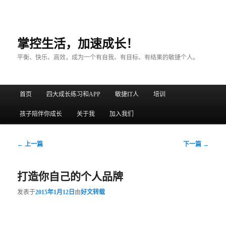
掌控生活，加速成长！
平衡、快乐、高效，成为一个有自我、有目标、有结果的敏捷个人。
主菜单
首页
四大成长练习和APP
敏捷IT人
培训
跳至主内容区域
跳至副内容区域
孩子陪伴你成长
关于我
加入我们
文章导航
←
上一篇
下一篇
→
打造你自己的个人品牌
发表于
2015年1月12日
由
好文转载