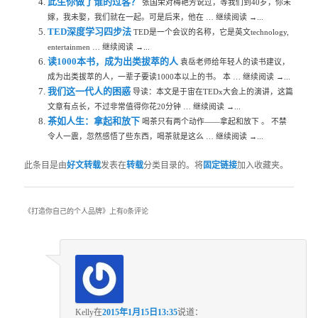
此生你做了谁的过客？
张国荣对梅艳芳说过，等我们到40岁，你未
嫁，我未娶，我们就在一起。可是后来，他在 … 继续阅读 →...
TED深度学习四步法
TED是一个会议的名称，它是英文technology,
entertainmen … 继续阅读 →...
读1000本书，成为出类拔萃的人
袁岳老师给年轻人的读书建议，
成为出类拔萃的人，一辈子要读1000本以上的书。 本 … 继续阅读 →...
我们这一代人的困惑
导读：本文是于宙在TEDx大会上的演讲，这篇
文章有点长，不过非常值得你花20分钟 … 继续阅读 →...
茶如人生：拿起和放下
喝茶只有两个动作——拿起和放下 。 不禁
令人一震，忽然感悟了些东西，喝茶就是这么 … 继续阅读 →...
此条目是由
好文转载
发表在
转载
分类目录的。将
固定链接
加入收藏夹。
《
打造你自己的个人品牌
》上有0条评论
Kelly
在
2015年1月15日13:35
说道：