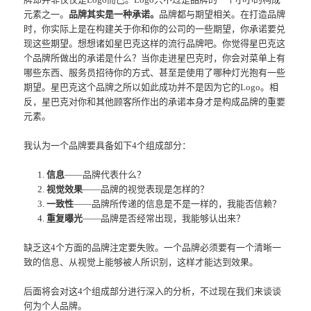
元素之一。
品牌其实是一种承诺。
品牌都与期望相关。在打造品牌
时，你实际上是在构建关于你和你的公司的一些期望，你承诺要兑
现这些期望。想想诸如星巴克这样的流行品牌吧。你觉得星巴克这
个品牌所做出的承诺是什么？当你走进星巴克时，你会对菜单上有
哪些东西、服务员招待你的方式、甚至是使用了哪种灯光抱有一些
期望。星巴克这个品牌之所以如此成功并不是因为它的Logo。相
反，星巴克对你和其他顾客所作出的承诺本身才是构成品牌的重要
元素。
我认为一个品牌要具备如下4个组成部分：
信息
——品牌代表什么？
视觉效果
——品牌的视觉表现是怎样的？
一致性
——品牌所传递的信息是不是一样的，我能否信赖？
重复曝光
——品牌是否经常出现，我能够认出来？
缺乏这4个方面的品牌注定要失败。一个品牌必须要有一个清晰一
致的信息、从视觉上能够被人所识别，这样才能达到效果。
后面将会对这4个组成部分进行深入的分析，不过现在我们来谈谈
何为个人品牌。