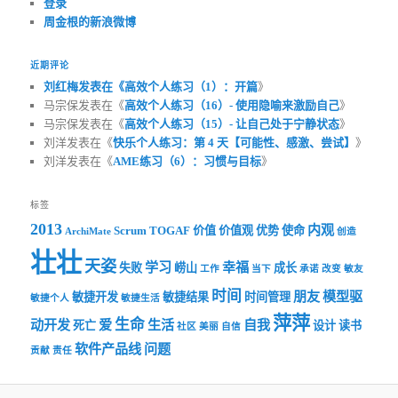
登录
周金根的新浪微博
近期评论
刘红梅发表在《
高效个人练习（1）：开篇
》
马宗保发表在《
高效个人练习（16）- 使用隐喻来激励自己
》
马宗保发表在《
高效个人练习（15）- 让自己处于宁静状态
》
刘洋发表在《
快乐个人练习：第 4 天【可能性、感激、尝试】
》
刘洋发表在《
AME练习（6）：习惯与目标
》
标签
2013
内观
Scrum
TOGAF
价值
价值观
优势
使命
ArchiMate
创造
壮壮
天姿
学习
幸福
失败
崂山
成长
工作
当下
承诺
改变
敏友
时间
朋友
模型驱
敏捷开发
敏捷结果
时间管理
敏捷个人
敏捷生活
萍萍
生命
动开发
爱
生活
自我
死亡
设计
读书
社区
美丽
自信
软件产品线
问题
贡献
责任