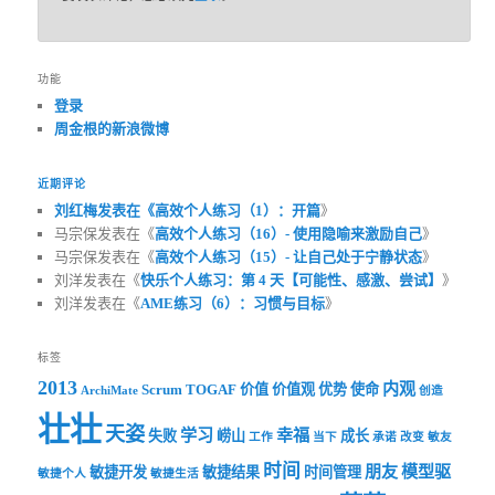
功能
登录
周金根的新浪微博
近期评论
刘红梅发表在《
高效个人练习（1）：开篇
》
马宗保发表在《
高效个人练习（16）- 使用隐喻来激励自己
》
马宗保发表在《
高效个人练习（15）- 让自己处于宁静状态
》
刘洋发表在《
快乐个人练习：第 4 天【可能性、感激、尝试】
》
刘洋发表在《
AME练习（6）：习惯与目标
》
标签
2013
内观
Scrum
TOGAF
价值
价值观
优势
使命
ArchiMate
创造
壮壮
天姿
学习
幸福
失败
崂山
成长
工作
当下
承诺
改变
敏友
时间
朋友
模型驱
敏捷开发
敏捷结果
时间管理
敏捷个人
敏捷生活