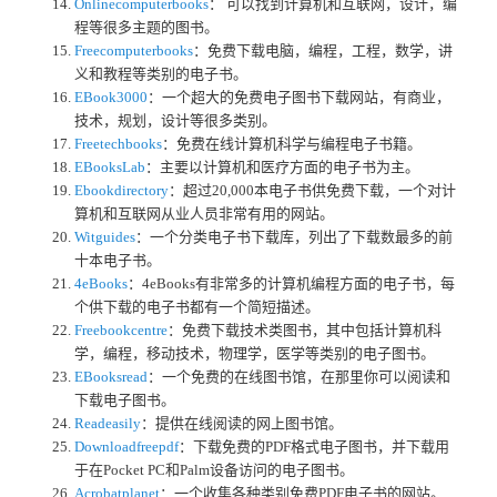
Onlinecomputerbooks
： 可以找到计算机和互联网，设计，编
程等很多主题的图书。
Freecomputerbooks
：免费下载电脑，编程，工程，数学，讲
义和教程等类别的电子书。
EBook3000
：一个超大的免费电子图书下载网站，有商业，
技术，规划，设计等很多类别。
Freetechbooks
：免费在线计算机科学与编程电子书籍。
EBooksLab
：主要以计算机和医疗方面的电子书为主。
Ebookdirectory
：超过20,000本电子书供免费下载，一个对计
算机和互联网从业人员非常有用的网站。
Witguides
：一个分类电子书下载库，列出了下载数最多的前
十本电子书。
4eBooks
：4eBooks有非常多的计算机编程方面的电子书，每
个供下载的电子书都有一个简短描述。
Freebookcentre
：免费下载技术类图书，其中包括计算机科
学，编程，移动技术，物理学，医学等类别的电子图书。
EBooksread
：一个免费的在线图书馆，在那里你可以阅读和
下载电子图书。
Readeasily
：提供在线阅读的网上图书馆。
Downloadfreepdf
：下载免费的PDF格式电子图书，并下载用
于在Pocket PC和Palm设备访问的电子图书。
Acrobatplanet
：一个收集各种类别免费PDF电子书的网站。