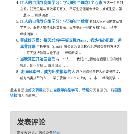
IT人的自我导向型学习：学习的1个理念2个心态
写这一个系列
之前，我定位是与高效学习有关，不写生活但是会涉及一点点生活，第
一版不 … 继续阅读 →...
IT人的自我导向型学习：学习的3个维度
看到大家对我的文章赞
了不少，看来大家还比较喜欢看。园子里的一些朋友和我说：”终于 …
继续阅读 →...
养成好习惯：每天2分钟平板支撑Plank，锻炼核心肌群，远
离背疼痛
平板支撑（plank）被公认为训练核心肌群最有效的方法之
一，每天坚持做可以让平坦 … 继续阅读 →...
当我真正开始爱自己
有一个人…… 我们只记得他在银幕上的滑稽和
笑脸，却不曾见 … 继续阅读 →...
读1000本书，成为出类拔萃的人
袁岳老师给年轻人的读书建议，
成为出类拔萃的人，一辈子要读1000本以上的书。 本 … 继续阅读 →...
此条目是由
好文转载
发表在
自我导向型学习
、
转载
分类目录的。将
固定
链接
加入收藏夹。
发表评论
要发表评论，您必须先
登录
。