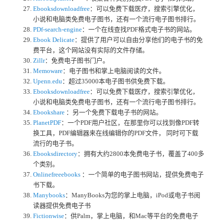
Ebooksdownloadfree
：可以免费下载医疗，搜索引擎优化，
小说和电脑类免费电子图书，还有一个流行电子图书排行。
PDf-search-engine
：一个在线查找PDF格式电子书的网站。
Ebook Delicate
：提供了用户可以自由分享他们的电子书的免
费平台，这个网站没有实际的文件存储。
Zillr
：免费电子图书门户。
Memoware
：电子图书和掌上电脑阅读的文件。
Upenn.edu
：超过35000本电子图书供免费下载。
Ebooksdownloadfree
：可以免费下载医疗，搜索引擎优化，
小说和电脑类免费电子图书，还有一个流行电子图书排行。
Ebookshare
：另一个免费下载电子书的网站。
PlanetPDF
：一个PDF用户社区，在那里你可以找到像PDF转
换工具，PDF编辑器来在线编辑你的PDF文件， 同时可下载
流行的电子书。
Ebooksdirectory
：拥有大约2800本免费电子书，覆盖了400多
个类别。
Onlinefreeebooks
：一个简单的电子图书网站，提供免费电子
书下载。
Manybooks
：ManyBooks为您的掌上电脑，iPod或电子书阅
读器提供免费电子书
Fictionwise
：供Palm，掌上电脑，和Mac等平台的免费电子