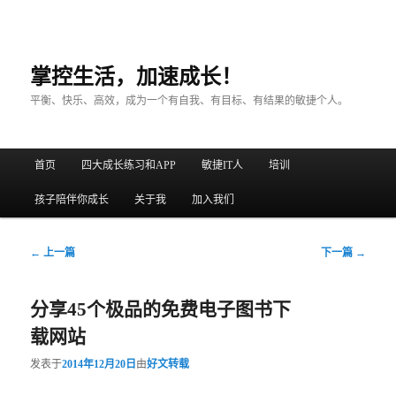
掌控生活，加速成长！
平衡、快乐、高效，成为一个有自我、有目标、有结果的敏捷个人。
主菜单
首页
四大成长练习和APP
敏捷IT人
培训
跳至主内容区域
跳至副内容区域
孩子陪伴你成长
关于我
加入我们
文章导航
←
上一篇
下一篇
→
分享45个极品的免费电子图书下
载网站
发表于
2014年12月20日
由
好文转载