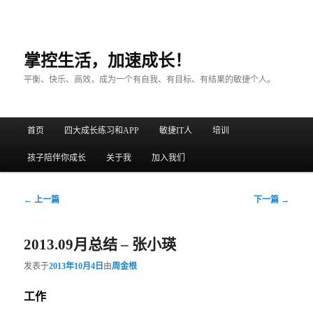
掌控生活，加速成长！
平衡、快乐、高效，成为一个有自我、有目标、有结果的敏捷个人。
主菜单
首页
四大成长练习和APP
敏捷IT人
培训
跳至主内容区域
跳至副内容区域
孩子陪伴你成长
关于我
加入我们
文章导航
←
上一篇
下一篇
→
2013.09月总结 – 张小瑛
发表于
2013年10月4日
由
周金根
工作