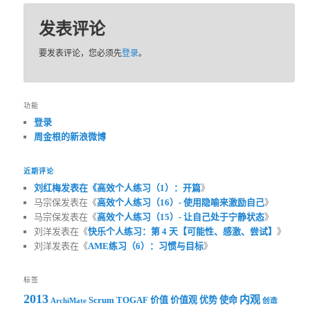
发表评论
要发表评论，您必须先
登录
。
功能
登录
周金根的新浪微博
近期评论
刘红梅发表在《
高效个人练习（1）：开篇
》
马宗保发表在《
高效个人练习（16）- 使用隐喻来激励自己
》
马宗保发表在《
高效个人练习（15）- 让自己处于宁静状态
》
刘洋发表在《
快乐个人练习：第 4 天【可能性、感激、尝试】
》
刘洋发表在《
AME练习（6）：习惯与目标
》
标签
2013
内观
Scrum
TOGAF
价值
价值观
优势
使命
ArchiMate
创造