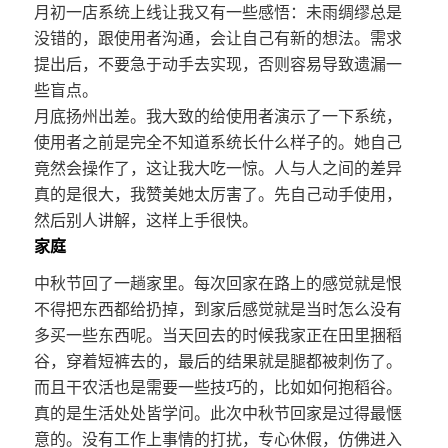
月初一店系统上线让我又有一些感悟：未雨绸缪总是
没错的，跟使用者沟通，会让自己有新的想法。需求
提出后，不要急于动手去实现，否则容易导致遗漏一
些盲点。
月底扬州出差。我大致的给使用者演示了一下系统，
使用者之前是完全不知道系统长什么样子的。她自己
竟然会操作了，这让我大吃一惊。人与人之间的差异
真的是很大，我赞美她太厉害了。先自己动手使用，
然后别人讲解，这样上手很快。
家庭
中秋节回了一趟家里。每次回家在路上的感觉就是恨
不得把东西都给扔掉，到家后感觉就是当时怎么没有
多买一些东西呢。当天回去的时候我家正在田里捆稻
谷，穿着短裤去的，最后的结果就是腿都被刺伤了。
而且干农活也是需要一些技巧的，比如如何抱稻谷。
真的是生活处处皆学问。此次中秋节回家是过得最惬
意的。没有工作上事情的打扰，专心休假，仿佛进入