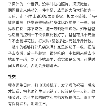
了另外的一个世界。没事时拍拍照片，玩玩微信。
期间最让人感动的一件事是，族里的大伯大妈忙完一
天后，走了4里山路送板栗到我家。板栗不值钱，但是
情意重啊！感觉爸爸妈妈的身体比以前差了一些。妈
妈现在晚上都不吃饭，泡一包藕粉当晚饭。如果爸爸
也适当的控制一下饮食就比较好了。爸爸花几十元坐
车不会觉得花钱，打米时1袋谷多出7元就斤斤计较。
一趟车的钱够打好几袋米呢！家里的茄子丰收，把茄
子去皮后，放一些蒜辫，很好吃的。中秋回来后去小
姑那里一趟，到了小姑那里，感觉很是亲切。可惜时
间太过仓促，否则会多聊聊天。
社交
程老师生日时，打电话关机了，发了短信祝福。后来
才知道，把老师的生日记错了，应该是晚一天的。教
师节时，给当老师的同学和老师发祝福信息。跟同学
有保持联系。姐姐生日。