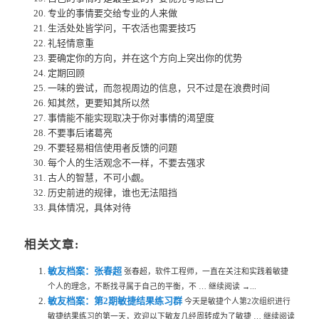
专业的事情要交给专业的人来做
生活处处皆学问，干农活也需要技巧
礼轻情意重
要确定你的方向，并在这个方向上突出你的优势
定期回顾
一味的尝试，而忽视周边的信息，只不过是在浪费时间
知其然，更要知其所以然
事情能不能实现取决于你对事情的渴望度
不要事后诸葛亮
不要轻易相信使用者反馈的问题
每个人的生活观念不一样，不要去强求
古人的智慧，不可小觑。
历史前进的规律，谁也无法阻挡
具体情况，具体对待
相关文章:
敏友档案：张春超
张春超，软件工程师，一直在关注和实践着敏捷
个人的理念，不断找寻属于自己的平衡，不 … 继续阅读 →...
敏友档案：第2期敏捷结果练习群
今天是敏捷个人第2次组织进行
敏捷结果练习的第一天，欢迎以下敏友几经周转成为了敏捷 … 继续阅读