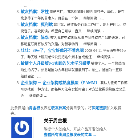
→...
敏友档案：常柱
我是常柱，朋友和同事们都叫我柱子，80后，是在
北京待了十年的甘肃人。目前在一个神 … 继续阅读 →...
敏友档案：冀利斌
冀利斌，软件服务行业工作6年，现为程序员。热
爱音乐，喜欢阅读。希望自己可以一直真 … 继续阅读 →...
敏友档案：陈华
陈华,我在中软国际从事中间件软件产品的研发，对
移动互联网有浓厚的兴趣。对新事物有 … 继续阅读 →...
壮壮：39w了，宝宝好像还不着急呢
2009-04-11 今天满整整39w
了，昨天晚上就跟老公说要把这个周末当成他还 … 继续阅读 →...
敏捷个人升级版0-1实践的艺术学习感受
敏捷个人，一个熟悉而
陌生的名字。熟悉是因为去年很早就接触到了。陌生，是因为一直默 …
继续阅读 →...
企业架构 － 企业架构成熟度模型（EAMM）
我认为任何工作都
可以找到一种方法，而每种方法在实践时由于对方法掌握的熟练度总是
会 … 继续阅读 →...
此条目是由
周金根
发表在
敏友档案
分类目录的。将
固定链接
加入收藏
夹。
关于周金根
敏捷个人创始人，开放产品开发创始人
查看所有由周金根发表的文章
→