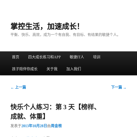
掌控生活，加速成长！
平衡、快乐、高效，成为一个有自我、有目标、有结果的敏捷个人。
主菜单
首页
四大成长练习和APP
敏捷IT人
培训
跳至主内容区域
跳至副内容区域
孩子陪伴你成长
关于我
加入我们
文章导航
←
上一篇
下一篇
→
快乐个人练习：第 3 天【榜样、
成就、体重】
发表于
2013年10月28日
由
周金根