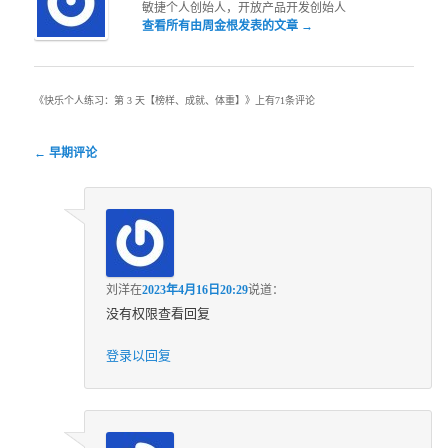
敏捷个人创始人，开放产品开发创始人
查看所有由周金根发表的文章
→
《
快乐个人练习：第 3 天【榜样、成就、体重】
》上有71条评论
评论导航
← 早期评论
刘洋
在
2023年4月16日20:29
说道：
没有权限查看回复
登录以回复