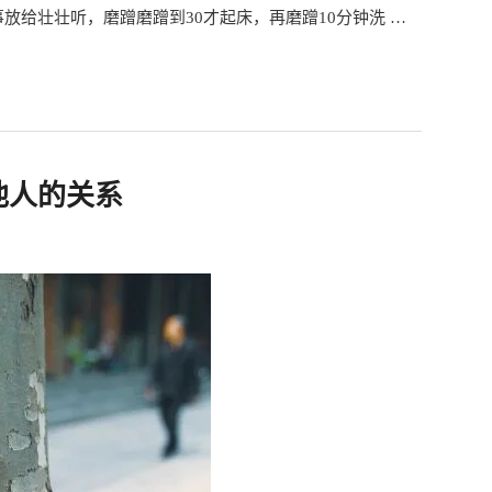
事放给壮壮听，磨蹭磨蹭到30才起床，再磨蹭10分钟洗 …
他人的关系