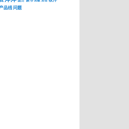
我
软件
设计
读书
贡献
责任
产品线
问题