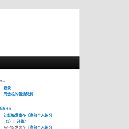
功能
登录
周金根的新浪微博
近期评论
刘红梅发表在《
高效个人练习
（1）：开篇
》
马宗保发表在《
高效个人练习