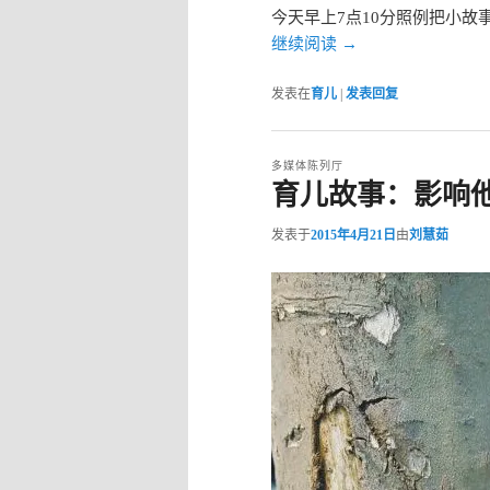
今天早上7点10分照例把小故
继续阅读
→
发表在
育儿
|
发表回复
多媒体陈列厅
育儿故事：影响
发表于
2015年4月21日
由
刘慧茹