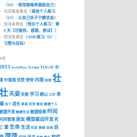
（16）- 使用隐喻来激励自己
》
马宗保发表在《
高效个人练习
（15）- 让自己处于宁静状态
》
刘洋发表在《
快乐个人练习：第
4 天【可能性、感激、尝试】
》
刘洋发表在《
AME练习（6）：
习惯与目标
》
标签
2013
Scrum
TOGAF
价
ArchiMate
壮
内观
值
价值观
优势
使命
创造
壮
天姿
学习
幸
失败
崂山
工作
福
成长
当下
承诺
改变
敏友
敏捷个人
时间
敏捷开发
敏捷结果
敏捷生活
朋友
模型驱动开发
时间管理
死
生命
爱
生活
自
亡
社区
美丽
自信
萍萍