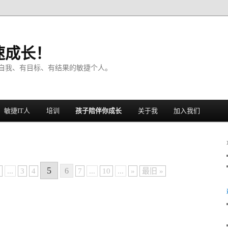
速成长！
自我、有目标、有结果的敏捷个人。
敏捷IT人
培训
孩子陪伴你成长
关于我
加入我们
5
6
...
3
4
7
...
10
...
»
最旧 »