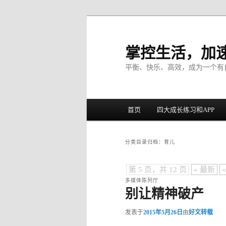
掌控生活，加
平衡、快乐、高效，成为一个有
主菜单
首页
四大成长练习和APP
跳至主内容区域
跳至副内容区域
分类目录归档：
育儿
第 5 页，共 12 页
« 最新
«
多媒体陈列厅
别让精神破产
发表于
2015年5月26日
由
好文转载