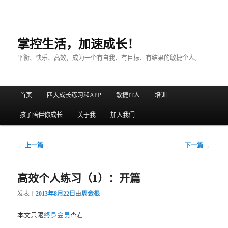
掌控生活，加速成长！
平衡、快乐、高效，成为一个有自我、有目标、有结果的敏捷个人。
主菜单
首页
四大成长练习和APP
敏捷IT人
培训
跳至主内容区域
跳至副内容区域
孩子陪伴你成长
关于我
加入我们
文章导航
←
上一篇
下一篇
→
高效个人练习（1）：开篇
发表于
2013年8月22日
由
周金根
本文只限
终身会员
查看