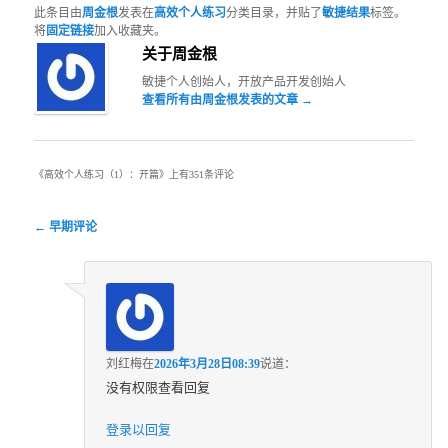
此条目由
周金根
发表在
高效个人练习
分类目录，并贴了
敏捷结果
标签。
将
固定链接
加入收藏夹。
关于周金根
敏捷个人创始人，开放产品开发创始人
查看所有由周金根发表的文章
→
《
高效个人练习（1）：开篇
》上有351条评论
评论导航
← 早期评论
刘红梅
在
2026年3月28日08:39
说道：
没有权限查看回复
登录以回复