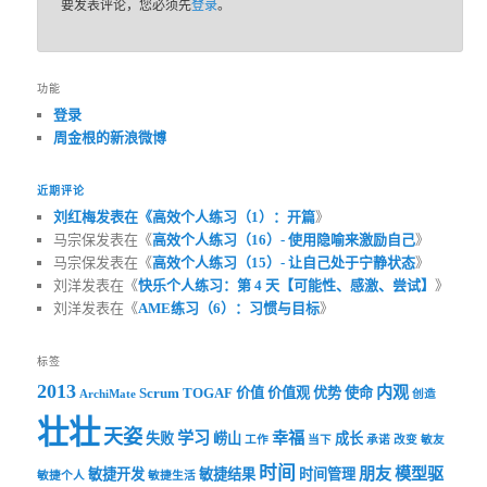
要发表评论，您必须先
登录
。
功能
登录
周金根的新浪微博
近期评论
刘红梅发表在《
高效个人练习（1）：开篇
》
马宗保发表在《
高效个人练习（16）- 使用隐喻来激励自己
》
马宗保发表在《
高效个人练习（15）- 让自己处于宁静状态
》
刘洋发表在《
快乐个人练习：第 4 天【可能性、感激、尝试】
》
刘洋发表在《
AME练习（6）：习惯与目标
》
标签
2013
内观
Scrum
TOGAF
价值
价值观
优势
使命
ArchiMate
创造
壮壮
天姿
学习
幸福
失败
崂山
成长
工作
当下
承诺
改变
敏友
时间
朋友
模型驱
敏捷开发
敏捷结果
时间管理
敏捷个人
敏捷生活