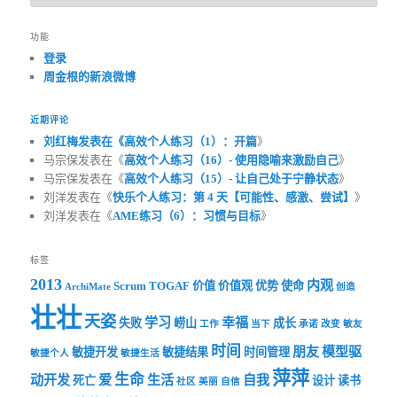
功能
登录
周金根的新浪微博
近期评论
刘红梅发表在《
高效个人练习（1）：开篇
》
马宗保发表在《
高效个人练习（16）- 使用隐喻来激励自己
》
马宗保发表在《
高效个人练习（15）- 让自己处于宁静状态
》
刘洋发表在《
快乐个人练习：第 4 天【可能性、感激、尝试】
》
刘洋发表在《
AME练习（6）：习惯与目标
》
标签
2013
内观
Scrum
TOGAF
价值
价值观
优势
使命
ArchiMate
创造
壮壮
天姿
学习
幸福
失败
崂山
成长
工作
当下
承诺
改变
敏友
时间
朋友
模型驱
敏捷开发
敏捷结果
时间管理
敏捷个人
敏捷生活
萍萍
生命
动开发
爱
生活
自我
死亡
设计
读书
社区
美丽
自信