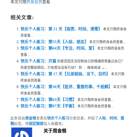
本文只限
终身会员
查看
相关文章:
快乐个人练习：第 21 天【指责、时间、滑雪】
本文只限终身会
员查看...
快乐个人练习：第55天【人际、朋友】
本文只限终身会员查看...
快乐个人练习：第64天【专注、时间、爱】
本文只限终身会员
查看...
快乐个人练习：开篇
你是否因无法控制自己的情绪而责备过自己？
你是否瞻前顾后，只有想法没有行动？ 你 … 继续阅读 →...
快乐个人练习：第 17 天【兄弟姐妹、当下、目的】
本文只限
终身会员查看...
快乐个人练习：第36天【批评、重要的事、千纸鹤】
本文只限
终身会员查看...
快乐个人练习：第63天【习惯】
本文只限终身会员查看...
快乐个人练习：第87天【平衡】
本文只限终身会员查看...
此条目由
周金根
发表在
快乐个人练习
分类目录，并贴了
人际
、
时间
、
蛋
糕
标签。将
固定链接
加入收藏夹。
关于周金根