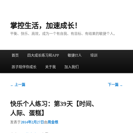
掌控生活，加速成长！
平衡、快乐、高效，成为一个有自我、有目标、有结果的敏捷个人。
主菜单
首页
四大成长练习和APP
敏捷IT人
培训
跳至主内容区域
跳至副内容区域
孩子陪伴你成长
关于我
加入我们
文章导航
←
上一篇
下一篇
→
快乐个人练习：第39天【时间、
人际、蛋糕】
发表于
2014年2月27日
由
周金根