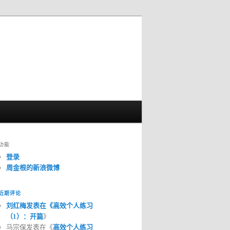
功能
登录
周金根的新浪微博
近期评论
刘红梅发表在《
高效个人练习
（1）：开篇
》
马宗保发表在《
高效个人练习