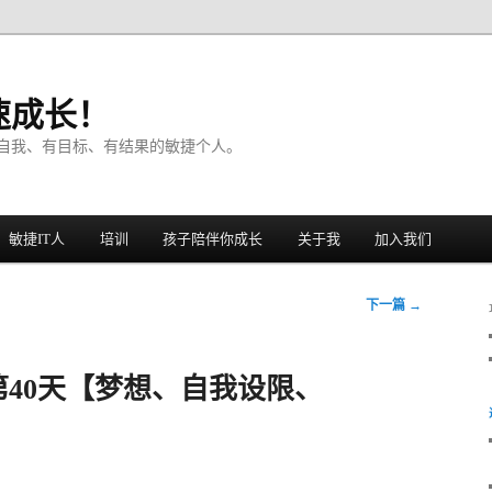
速成长！
自我、有目标、有结果的敏捷个人。
敏捷IT人
培训
孩子陪伴你成长
关于我
加入我们
下一篇
→
40天【梦想、自我设限、