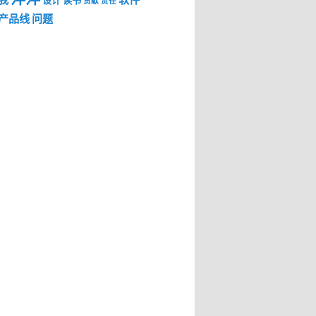
我
软件
设计
读书
贡献
责任
产品线
问题