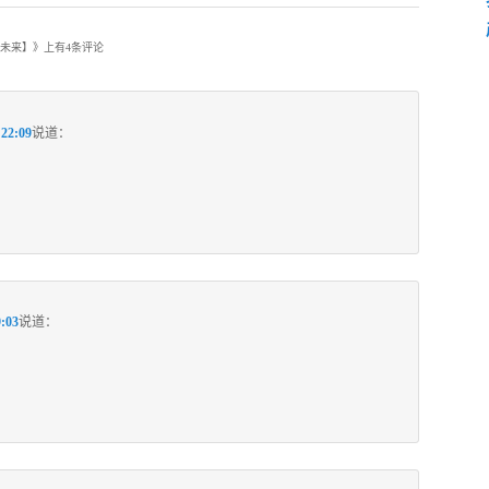
、未来】
》上有4条评论
22:09
说道：
:03
说道：