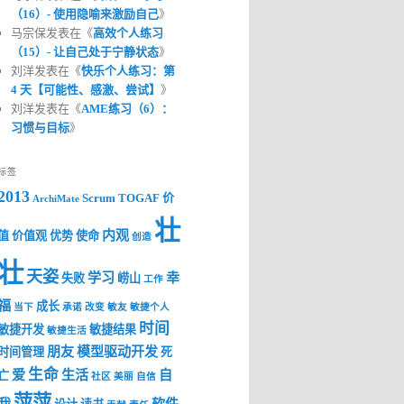
（16）- 使用隐喻来激励自己
》
马宗保发表在《
高效个人练习
（15）- 让自己处于宁静状态
》
刘洋发表在《
快乐个人练习：第
4 天【可能性、感激、尝试】
》
刘洋发表在《
AME练习（6）：
习惯与目标
》
标签
2013
Scrum
TOGAF
价
ArchiMate
壮
内观
值
价值观
优势
使命
创造
壮
天姿
学习
幸
失败
崂山
工作
福
成长
当下
承诺
改变
敏友
敏捷个人
时间
敏捷开发
敏捷结果
敏捷生活
朋友
模型驱动开发
时间管理
死
生命
爱
生活
自
亡
社区
美丽
自信
萍萍