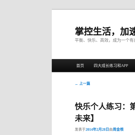
掌控生活，加
平衡、快乐、高效，成为一个有
主菜单
首页
四大成长练习和APP
跳至主内容区域
跳至副内容区域
文章导航
←
上一篇
快乐个人练习：第
未来】
发表于
2014年2月28日
由
周金根