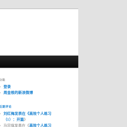
功能
登录
周金根的新浪微博
近期评论
刘红梅发表在《
高效个人练习
（1）：开篇
》
马宗保发表在《
高效个人练习