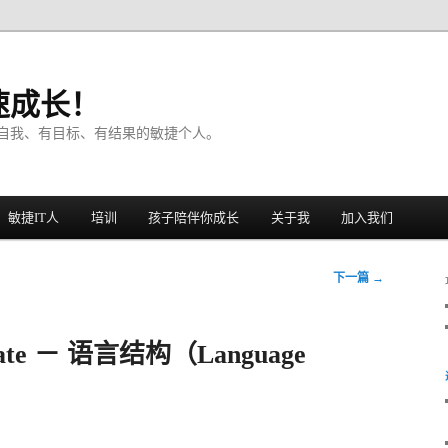
速成长！
自我、有目标、有结果的敏捷个人。
敏捷IT人
培训
孩子陪伴你成长
关于我
加入我们
下一篇
→
te － 语言结构（Language