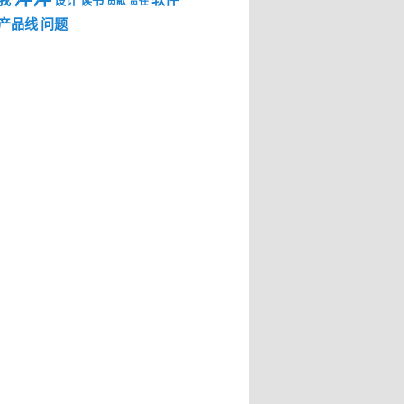
我
软件
设计
读书
贡献
责任
产品线
问题