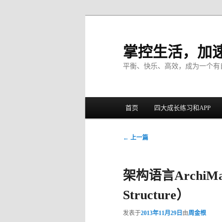
掌控生活，加
平衡、快乐、高效，成为一个有
主菜单
首页
四大成长练习和APP
跳至主内容区域
跳至副内容区域
文章导航
←
上一篇
架构语言ArchiMa
Structure）
发表于
2013年11月29日
由
周金根