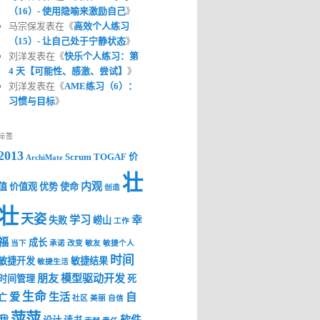
（16）- 使用隐喻来激励自己
》
马宗保发表在《
高效个人练习
（15）- 让自己处于宁静状态
》
刘洋发表在《
快乐个人练习：第
4 天【可能性、感激、尝试】
》
刘洋发表在《
AME练习（6）：
习惯与目标
》
标签
2013
Scrum
TOGAF
价
ArchiMate
壮
内观
值
价值观
优势
使命
创造
壮
天姿
学习
幸
失败
崂山
工作
福
成长
当下
承诺
改变
敏友
敏捷个人
时间
敏捷开发
敏捷结果
敏捷生活
朋友
模型驱动开发
时间管理
死
生命
爱
生活
自
亡
社区
美丽
自信
萍萍