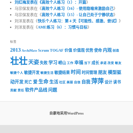
刘红梅发表在《
高效个人练习（1）：开篇
》
马宗保发表在《
高效个人练习（16）- 使用隐喻来激励自己
》
马宗保发表在《
高效个人练习（15）- 让自己处于宁静状态
》
刘洋发表在《
快乐个人练习：第 4 天【可能性、感激、尝试】
》
刘洋发表在《
AME练习（6）：习惯与目标
》
标签
2013
内观
Scrum
TOGAF
价值
价值观
优势
使命
ArchiMate
创造
壮壮
天姿
学习
幸福
失败
崂山
成长
工作
当下
承诺
改变
敏友
时间
朋友
模型驱
敏捷开发
敏捷结果
时间管理
敏捷个人
敏捷生活
萍萍
生命
动开发
爱
生活
自我
死亡
设计
读书
社区
美丽
自信
软件产品线
问题
贡献
责任
自豪地采用WordPress