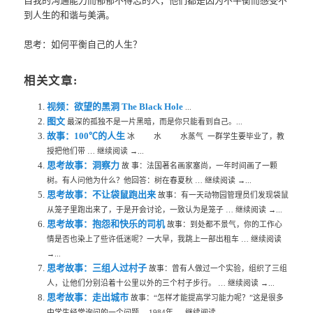
自我的沟通能力而郁郁不得志的人，他们都是因为不平衡而感受不
到人生的和谐与美满。
思考：如何平衡自己的人生？
相关文章:
视频：欲望的黑洞 The Black Hole
...
图文
最深的孤独不是一片黑暗，而是你只能看到自己。...
故事：100℃的人生
冰 水 水蒸气 一群学生要毕业了，教
授把他们带 … 继续阅读 →...
思考故事：洞察力
故 事：法国著名画家塞尚，一年时间画了一颗
树。有人问他为什么？他回答：树在春夏秋 … 继续阅读 →...
思考故事：不让袋鼠跑出来
故事：有一天动物园管理员们发现袋鼠
从笼子里跑出来了，于是开会讨论，一致认为是笼子 … 继续阅读 →...
思考故事：抱怨和快乐的司机
故事：到处都不景气，你的工作心
情是否也染上了些许低迷呢？一大早，我跳上一部出租车 … 继续阅读
→...
思考故事：三组人过村子
故事：曾有人做过一个实验，组织了三组
人，让他们分别沿着十公里以外的三个村子步行。 … 继续阅读 →...
思考故事：走出城市
故事：“怎样才能提高学习能力呢？”这是很多
中学生经常询问的一个问题。 1984年 … 继续阅读 →...