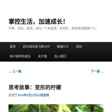
掌控生活，加速成长！
平衡、快乐、高效，成为一个有自我、有目标、有结果的敏捷个人。
主菜单
首页
四大成长练习和APP
敏捷IT人
培训
跳至主内容区域
跳至副内容区域
孩子陪伴你成长
关于我
加入我们
文章导航
←
上一篇
下一篇
→
思考故事：变形的柠檬
发表于
2014年6月25日
由
周金根