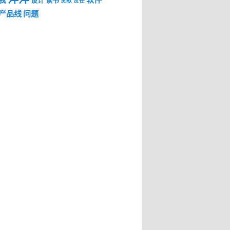
我
软件
设计
读书
贡献
责任
产品线
问题