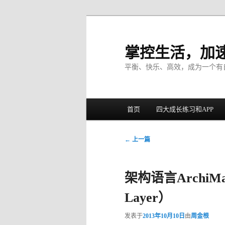
掌控生活，加
平衡、快乐、高效，成为一个有
主菜单
首页
四大成长练习和APP
跳至主内容区域
跳至副内容区域
文章导航
←
上一篇
架构语言ArchiMa
Layer）
发表于
2013年10月10日
由
周金根