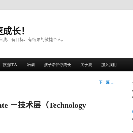
速成长！
自我、有目标、有结果的敏捷个人。
敏捷IT人
培训
孩子陪伴你成长
关于我
加入我们
下一篇
→
te －技术层（Technology