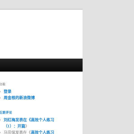
功能
登录
周金根的新浪微博
近期评论
刘红梅发表在《
高效个人练习
（1）：开篇
》
马宗保发表在《
高效个人练习