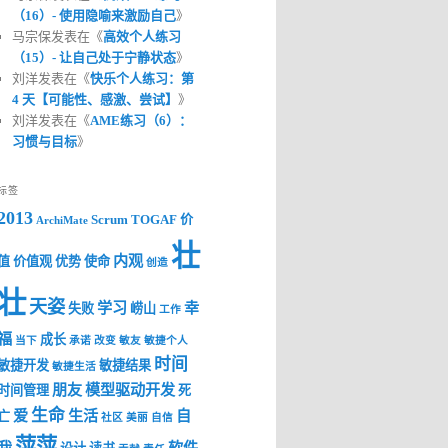
（16）- 使用隐喻来激励自己
》
马宗保发表在《
高效个人练习
（15）- 让自己处于宁静状态
》
刘洋发表在《
快乐个人练习：第
4 天【可能性、感激、尝试】
》
刘洋发表在《
AME练习（6）：
习惯与目标
》
标签
2013
Scrum
TOGAF
价
ArchiMate
壮
内观
值
价值观
优势
使命
创造
壮
天姿
学习
幸
失败
崂山
工作
福
成长
当下
承诺
改变
敏友
敏捷个人
时间
敏捷开发
敏捷结果
敏捷生活
朋友
模型驱动开发
时间管理
死
生命
爱
生活
自
亡
社区
美丽
自信
萍萍