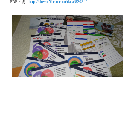
PDF下载：
http://down.51cto.com/data/820346