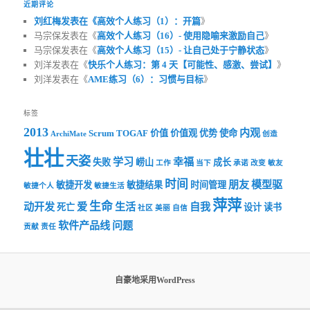
近期评论
刘红梅发表在《
高效个人练习（1）：开篇
》
马宗保发表在《
高效个人练习（16）- 使用隐喻来激励自己
》
马宗保发表在《
高效个人练习（15）- 让自己处于宁静状态
》
刘洋发表在《
快乐个人练习：第 4 天【可能性、感激、尝试】
》
刘洋发表在《
AME练习（6）：习惯与目标
》
标签
2013
内观
Scrum
TOGAF
价值
价值观
优势
使命
ArchiMate
创造
壮壮
天姿
学习
幸福
失败
崂山
成长
工作
当下
承诺
改变
敏友
时间
朋友
模型驱
敏捷开发
敏捷结果
时间管理
敏捷个人
敏捷生活
萍萍
生命
动开发
爱
生活
自我
死亡
设计
读书
社区
美丽
自信
软件产品线
问题
贡献
责任
自豪地采用WordPress