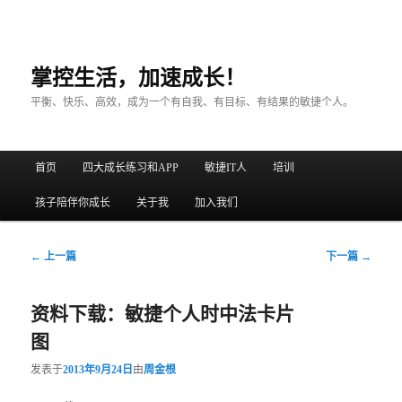
掌控生活，加速成长！
平衡、快乐、高效，成为一个有自我、有目标、有结果的敏捷个人。
主菜单
首页
四大成长练习和APP
敏捷IT人
培训
跳至主内容区域
跳至副内容区域
孩子陪伴你成长
关于我
加入我们
文章导航
←
上一篇
下一篇
→
资料下载：敏捷个人时中法卡片
图
发表于
2013年9月24日
由
周金根