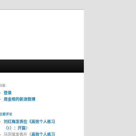
功能
登录
周金根的新浪微博
近期评论
刘红梅发表在《
高效个人练习
（1）：开篇
》
马宗保发表在《
高效个人练习