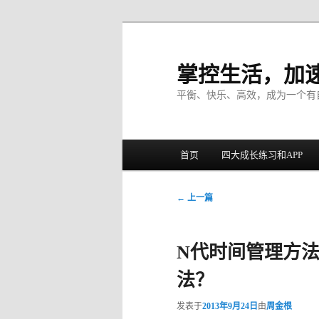
掌控生活，加
平衡、快乐、高效，成为一个有
主菜单
首页
四大成长练习和APP
跳至主内容区域
跳至副内容区域
文章导航
←
上一篇
N代时间管理方
法？
发表于
2013年9月24日
由
周金根