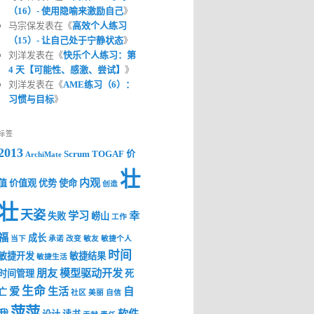
（16）- 使用隐喻来激励自己
》
马宗保发表在《
高效个人练习
（15）- 让自己处于宁静状态
》
刘洋发表在《
快乐个人练习：第
4 天【可能性、感激、尝试】
》
刘洋发表在《
AME练习（6）：
习惯与目标
》
标签
2013
Scrum
TOGAF
价
ArchiMate
壮
内观
值
价值观
优势
使命
创造
壮
天姿
学习
幸
失败
崂山
工作
福
成长
当下
承诺
改变
敏友
敏捷个人
时间
敏捷开发
敏捷结果
敏捷生活
朋友
模型驱动开发
时间管理
死
生命
爱
生活
自
亡
社区
美丽
自信
萍萍