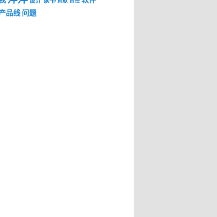
我
软件
设计
读书
贡献
责任
产品线
问题