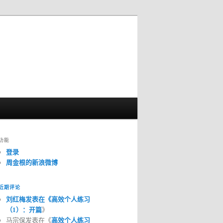
功能
登录
周金根的新浪微博
近期评论
刘红梅发表在《
高效个人练习
（1）：开篇
》
马宗保发表在《
高效个人练习