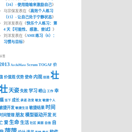
（16）- 使用隐喻来激励自己
》
马宗保发表在《
高效个人练习
（15）- 让自己处于宁静状态
》
刘洋发表在《
快乐个人练习：第
4 天【可能性、感激、尝试】
》
刘洋发表在《
AME练习（6）：
习惯与目标
》
标签
2013
Scrum
TOGAF
价
ArchiMate
壮
内观
值
价值观
优势
使命
创造
壮
天姿
学习
幸
失败
崂山
工作
福
成长
当下
承诺
改变
敏友
敏捷个人
时间
敏捷开发
敏捷结果
敏捷生活
朋友
模型驱动开发
时间管理
死
生命
爱
生活
自
亡
社区
美丽
自信
萍萍