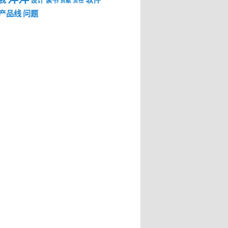
我
软件
设计
读书
贡献
责任
产品线
问题