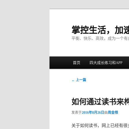
掌控生活，加
平衡、快乐、高效，成为一个有
主菜单
首页
四大成长练习和APP
跳至主内容区域
跳至副内容区域
文章导航
←
上一篇
如何通过读书来
发表于
2016年8月26日
由
周金根
关于如何读书，网上已经有很