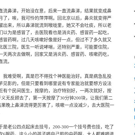
直流鼻涕，开始没在意，后来一直流鼻涕，结果就变成鼻
月了，唉，我可怜的萍萍啊。回北京以后，鼻炎就变得严
醒出来，所以鼻涕就流到喉咙里，她又不会吐痰，所以老
们以为是感冒了，去医院看也是消炎药、感冒药一起吃，
感冒药啊，过几天咳嗽好像是好一点，但过不了多久就又
北医三院，医生一听说哮喘，还特别严重，可能要住院，
一天两次去做啊，回家又是消炎药、感冒药、咳嗽药吃，
直流。
，我难受啊，真是巴不得找个神医能治好。真是病急乱投
竿见影的，但是只要看到哪里说有专家能治就要想方设法
近有个民间医生，按摩的，治疗特别好，一两次就好，按
子义无反顾去了，第一天按摩了30分钟200块，让我们第二
，结果晚上鼻涕流得更厉害了，咳嗽一点没减少，去大医院一
。
是老公四点起床去挂号，200-300一个挂号费也挂，吃了
次6服药，这么小的孩子喝自己煎的中药啊，大人都难喝进