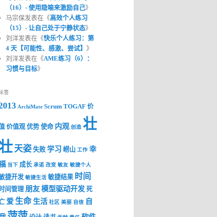
（16）- 使用隐喻来激励自己
》
马宗保发表在《
高效个人练习
（15）- 让自己处于宁静状态
》
刘洋发表在《
快乐个人练习：第
4 天【可能性、感激、尝试】
》
刘洋发表在《
AME练习（6）：
习惯与目标
》
标签
2013
Scrum
TOGAF
价
ArchiMate
壮
内观
值
价值观
优势
使命
创造
壮
天姿
学习
幸
失败
崂山
工作
福
成长
当下
承诺
改变
敏友
敏捷个人
时间
敏捷开发
敏捷结果
敏捷生活
朋友
模型驱动开发
时间管理
死
生命
爱
生活
自
亡
社区
美丽
自信
萍萍