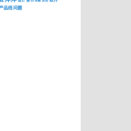
我
软件
设计
读书
贡献
责任
产品线
问题