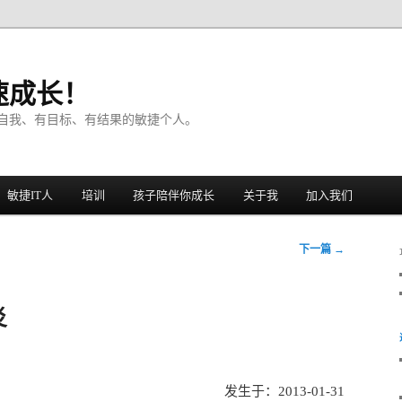
速成长！
自我、有目标、有结果的敏捷个人。
敏捷IT人
培训
孩子陪伴你成长
关于我
加入我们
下一篇
→
炎
发生于：2013-01-31