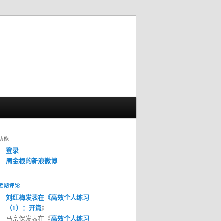
功能
登录
周金根的新浪微博
近期评论
刘红梅发表在《
高效个人练习
（1）：开篇
》
马宗保发表在《
高效个人练习