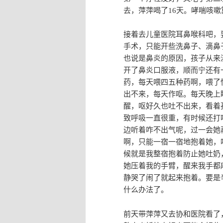
去，萍萍喝了16天。哮喘咳
接着去儿童医院耳鼻喉科吧，
手术，只能开些洗鼻子、滴鼻
也说是鼻炎的原因，孩子从来
开了鼻炎口服液，顺而宁还有
药，每天喂四五种药啊，喂了
出不来，每天作呕。每天晚上
醒，呕好久也吐不出来，看着
致呼吸一直很重，有时候还打
边听着咋不出气呢，过一会她
啊，只能一宿一宿地抱着她，
候就是我整宿抱着防止她吐奶
她压着我的手臂，醒来我手都
静哭了闹了就起来抱着。要是
什么办法了。
前天带萍萍又去协和医院看了