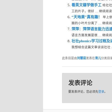
看英文碟学做手工
给壮壮
工的片子，很好 … 继续阅读 →
“天地果”真有趣！
早上
面的小叶片分离了 … 继续阅读 
萍萍：萍萍语言能力迅
语言方面发展是很 … 继续阅读 
壮壮phonics学习过程
我想结合这篇文章谈谈壮壮 … 
此条目是由
刘慧茹
发表在
育儿
分类目
发表评论
要发表评论，您必须先
登录
。