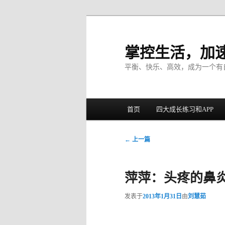
掌控生活，加
平衡、快乐、高效，成为一个有
主菜单
首页
四大成长练习和APP
跳至主内容区域
跳至副内容区域
文章导航
←
上一篇
萍萍：头疼的鼻
发表于
2013年1月31日
由
刘慧茹