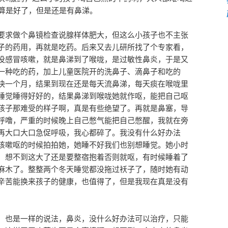
嗽算是好了，但是还是有鼻涕。
要求做个鼻镜检查说腺样体肥大，但这么小孩子也不主张
子的药用，再就是吃药。后来又去儿研所找了个专家看，
没感冒咳嗽，就是鼻涕到了喉咙，是过敏性鼻炎，于是又
一种吃的药，加上儿童医院开的洗鼻子、滴鼻子和吃的
快一个月，结果到现在还是每天流鼻涕，每天痰在喉咙里
睡觉睡得好好的，结果鼻涕到喉咙她就作呕，能把自己呕
孩子那难受的样子啊，真是有些绝望了。再就是鼻塞，导
呼噜，严重的时候晚上自己憋气能把自己憋醒，我就在旁
再大口大口急促呼吸，我心都碎了。我没有什么好办法
咳嗽呕的时候拍拍她，她睡不好我们也别想睡觉。她小时
，想不到这大了还是要整宿抱着否则就呕，有时候睡着了
麻木了。整整两个冬天睡觉都没拖过袄子了，随时她有动
辛苦能换来孩子的健康，也值得了，但是我现在真是没有
，也是一样的说法，鼻炎，没什么好办法可以治疗，只能