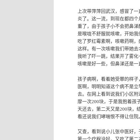
上次带萍萍回武汉，感冒了一
炎了。这一流，到现在都四个
重了，由于孩子小不会把鼻涕
是喉咙不舒服就咳嗽，开始我
吃了罗红霉素啊，咳嗽药啊，
这样。有一次咳嗽我们带她去
我听了吓一跳，结果开了雾化
咳嗽是好一些，但鼻涕还是一
孩子病啊，看着她受罪的样子
医啊，明明知道这个病不是立
去。在网上看到说我们小区附
摩一次200块，于是我抱着孩
天还去，第二天又是200块
看还说我们哮喘恨不得让住院
又查，看到说小儿张中医好，于
第一个疗程没好，又吃了第二