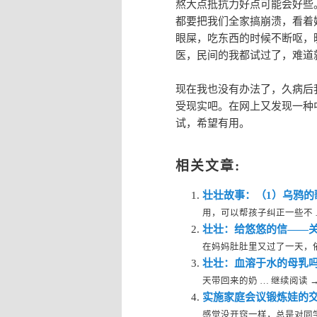
熬大点抵抗力好点可能会好些
都要把我们全家搞崩溃，看着
眼屎，吃东西的时候不断呕，
医，民间的我都试过了，难道
现在我也没有办法了，久病后
受现实吧。在网上又发现一种
试，希望有用。
相关文章:
壮壮故事：（1）乌鸦的
用，可以帮孩子纠正一些不 … 
壮壮：给悠悠的信——
在妈妈肚肚里又过了一天，依然
壮壮：血溶于水的母乳
天带回来的奶 … 继续阅读 →.
实施家庭会议锻炼娃的
感觉没开窍一样，总是对同学有些