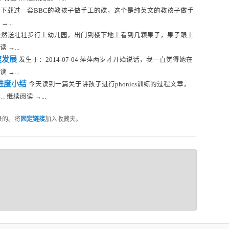
下载过一套BBC的教孩子做手工的碟，这个是纯英文的教孩子做手
...
依然送壮壮步行上幼儿园，出门到楼下地上看到几颗果子，果子跟上
→...
速发展
发生于：2014-07-04 萍萍两岁才开始说话，我一直觉得她在
→...
及进度小结
今天读到一篇关于讲孩子进行phonics训练的过程文章，
继续阅读 →...
录的。将
固定链接
加入收藏夹。