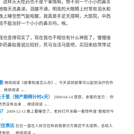
。这样天天吃药也不是个事情啊，想不到一个小小的鼻炎
她每天流鼻涕，泪腺不通，明亮的大眼睛上时常有泪水和
晚上睡觉憋气能呕醒，我真是手足无措啊，大医院，中西
就不能治好一个小小的鼻炎吗，唉。
我也变得现实了，现在我也不相信有什么神医了，慢慢接
中药鼻贴膏说比较好，死马当活马医吧，买回来给萍萍试
歌
继续阅读《故事知道怎么办》，今天读到故事可以起到治疗的作
继续阅读 →...
关于爱（预产期倒计时4天）
2009-04-14 悠悠，亲爱的宝贝： 你
没有出来 … 继续阅读 →...
吗？
2009-12-15 晚上要睡觉了，老妈打开冰箱一看惊呼道“那瓶你今
..
交往表达
壮壮一直在人际交往和自我意识方面还不太成熟，总给人
 … 继续阅读 →...