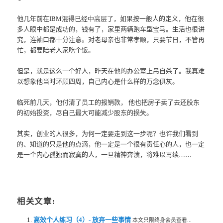
他几年前在IBM混得已经中高层了，如果按一般人的定义，他在很
多人眼中都是成功的，钱有了，家里两辆跑车型宝马。生活也很讲
究，连袖口都十分注意。对老母亲也非常孝顺，只要节日，不管再
忙，都要陪老人家吃个饭。
但是，就是这么一个好人，昨天在他的办公室上吊自杀了。我真难
以想象他当时环顾四周，自己内心是什么样的万念俱灰。
临死前几天，他付清了员工的报销款， 他也把房子卖了去还股东
的初始投资，尽自己最大可能减少股东的损失。
其实，创业的人很多，为何一定要走到这一步呢？也许我们看到
的、知道的只是他的点滴，他一定是一个很有责任心的人，也一定
是一个内心孤独而寂寞的人，一旦精神奔溃，将难以再续……
相关文章:
高效个人练习（4）- 放弃一些事情
本文只限终身会员查看...