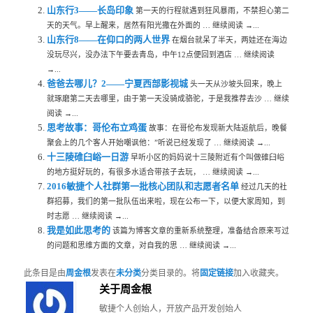
山东行3——长岛印象
第一天的行程就遇到狂风暴雨，不禁担心第二
天的天气。早上醒来，居然有阳光撒在外面的 … 继续阅读 →...
山东行8——在仰口的两人世界
在烟台就呆了半天，两娃还在海边
没玩尽兴，没办法下午要去青岛，中午12点便回到酒店 … 继续阅读
→...
爸爸去哪儿？2——宁夏西部影视城
头一天从沙坡头回来，晚上
就琢磨第二天去哪里，由于第一天没骑成骆驼，于是我推荐去沙 … 继续
阅读 →...
思考故事：哥伦布立鸡蛋
故事：在哥伦布发现新大陆返航后，晚餐
聚会上的几个客人开始嘲讽他：”听说已经发现了 … 继续阅读 →...
十三陵碓臼峪一日游
早听小区的妈妈说十三陵附近有个叫做碓臼峪
的地方挺好玩的，有很多水适合带孩子去玩， … 继续阅读 →...
2016敏捷个人社群第一批核心团队和志愿者名单
经过几天的社
群招募，我们的第一批队伍出来啦，现在公布一下，以便大家周知，到
时志愿 … 继续阅读 →...
我是如此思考的
该篇为博客文章的重新系统整理，准备结合原来写过
的问题和思维方面的文章，对自我的思 … 继续阅读 →...
此条目是由
周金根
发表在
未分类
分类目录的。将
固定链接
加入收藏夹。
关于周金根
敏捷个人创始人，开放产品开发创始人