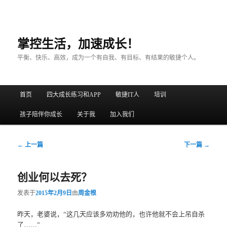
掌控生活，加速成长！
平衡、快乐、高效，成为一个有自我、有目标、有结果的敏捷个人。
主菜单
首页
四大成长练习和APP
敏捷IT人
培训
跳至主内容区域
跳至副内容区域
孩子陪伴你成长
关于我
加入我们
文章导航
←
上一篇
下一篇
→
创业何以去死？
发表于
2015年2月9日
由
周金根
昨天，老婆说，“这几天应该多劝劝他的，也许他就不会上吊自杀
了……”