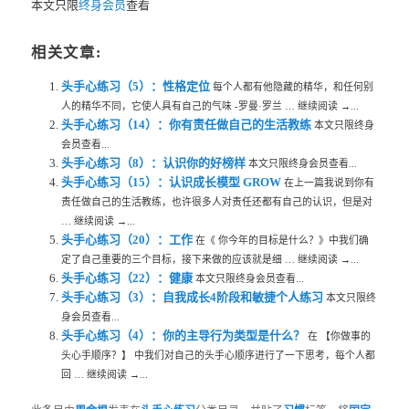
本文只限
终身会员
查看
相关文章:
头手心练习（5）：性格定位
每个人都有他隐藏的精华，和任何别
人的精华不同，它使人具有自己的气味 -罗曼·罗兰 … 继续阅读 →...
头手心练习（14）：你有责任做自己的生活教练
本文只限终身
会员查看...
头手心练习（8）：认识你的好榜样
本文只限终身会员查看...
头手心练习（15）：认识成长模型 GROW
在上一篇我说到你有
责任做自己的生活教练，也许很多人对责任还都有自己的认识，但是对
… 继续阅读 →...
头手心练习（20）：工作
在《 你今年的目标是什么？》中我们确
定了自己重要的三个目标，接下来做的应该就是细 … 继续阅读 →...
头手心练习（22）：健康
本文只限终身会员查看...
头手心练习（3）：自我成长4阶段和敏捷个人练习
本文只限终
身会员查看...
头手心练习（4）：你的主导行为类型是什么？
在 【你做事的
头心手顺序？】 中我们对自己的头手心顺序进行了一下思考，每个人都
回 … 继续阅读 →...