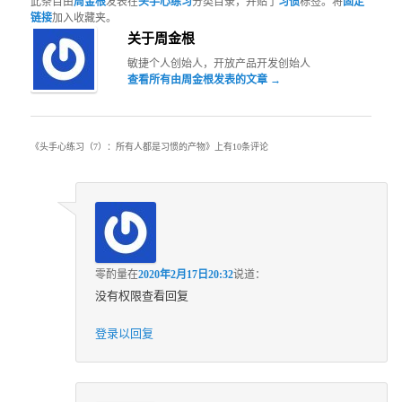
此条目由
周金根
发表在
头手心练习
分类目录，并贴了
习惯
标签。将
固定
链接
加入收藏夹。
关于周金根
敏捷个人创始人，开放产品开发创始人
查看所有由周金根发表的文章
→
《
头手心练习（7）：所有人都是习惯的产物
》上有10条评论
零酌量
在
2020年2月17日20:32
说道：
没有权限查看回复
登录以回复