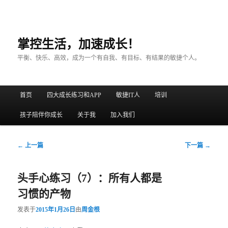
掌控生活，加速成长！
平衡、快乐、高效，成为一个有自我、有目标、有结果的敏捷个人。
主菜单
首页
四大成长练习和APP
敏捷IT人
培训
跳至主内容区域
跳至副内容区域
孩子陪伴你成长
关于我
加入我们
文章导航
←
上一篇
下一篇
→
头手心练习（7）：所有人都是
习惯的产物
发表于
2015年1月26日
由
周金根