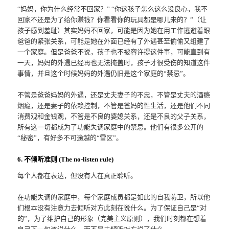
“妈妈，你为什么经常不回家？” “你这孩子怎么这么没良心，我不
回家不还是为了给你赚钱？你看看你的玩具都是哪儿来的？”（让
孩子感到羞耻）其实妈妈不回家，可能是因为她在用工作逃避着跟
爸爸的紧张关系，可能是她在外面已经有了外遇甚至偷偷又组建了
一个家庭。但是爸爸不说，孩子也不被容许提这件事，可能直到有
一天，妈妈的外遇已经再也无法掩盖时，孩子才很受伤的知道这件
事情，并且这个时候妈妈的外遇仍旧是这个家庭的“禁忌”。
不管是爸爸妈妈的外遇，还是丈夫妻子的不忠，不管是丈夫的酒瘾
烟瘾，还是妻子的依赖控制，不管是爸妈的性生活，还是他们不同
消费观和金钱观，不管是不良的婆媳关系，还是不良的父子关系，
所有这一切都成为了功能失调家庭中的禁忌。他们有很多公开的
“秘密”，有好多不可逾越的“雷区”。
6. 不倾听准则 (The no-listen rule)
每个人都在表达，但没有人在真正聆听。
在功能失调的家庭中，每个家庭成员都是如此的自我防卫，所以他
们根本没有注意力去倾听对方此刻在说什么。为了保证自己是“对
的”，为了维护自己的形象（完美主义原则），我们时刻都在想着