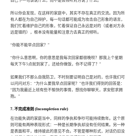
自己下一句该说什么，而不是去倾听对方说了什么。
所以你会发现，在这样的家庭中，其实不存在真正的交流。因为所
有人都在为自己辩护，每一句话都可能成为攻击自己形象的语言，
我们忙着维护自己的形象，忙着保证自己永远是对的（或者对方永
远是错的），根本没有能量和注意力去真正的倾听。
“你能不能早点回家？”
“你什么意思啊，你的意思是我每次回家都很晚呗？那我上个星期
每天下午5点就到家了，还给你做饭，你不记得了？”
如果我们不那么自我防卫，不时刻要证明自己是对的，也许我们可
以问问对方：“为什么要我早点回家呢？”也许我们得到的回答是：
“因为我最近上班有些不愉快的事情，想找你聊聊天，求安慰求拥
抱。”
7. 不完成准则 (Incompletion rule)
在功能失调的家庭当中，同样的争执和争吵可能持续数年。这个原
则可能有两种表现形式：一种是长期争执却没有任何结果。另一种
是表面和平，维持彼此的意见不合。不管是哪种形式，对话仍旧没