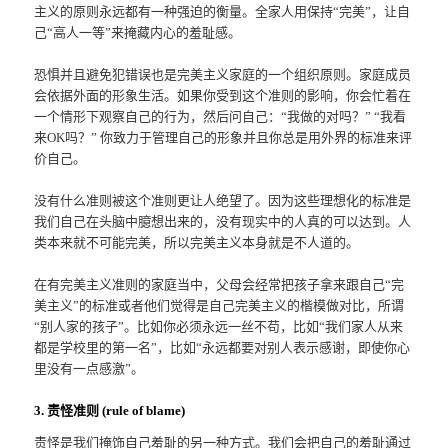
主义的原则永远都有一种强迫的衡量。全家人用保持“完美”，让自
己“高人一等”来掩藏内心的羞耻感。
恐惧并且避免犯错误也是完美主义家庭的一个组织原则。家庭成员
会依据外面的形象生活。如果你受到这个准则的影响，你会忙着在
一个情形下观察自己的行为，然后问自己：“我做的对吗？” “我看
来OK吗？” 你致力于管理自己的形象并且你总是用外界的标准来评
价自己。
没有什么准则被这个准则更让人绝望了。因为这些理想化的标准是
我们自己在头脑中臆想出来的，没有现实中的人真的可以达到。人
类本来就不可能完美，所以完美主义本身就是不人道的。
在有完美主义准则的家庭当中，父母会经常把孩子拿来跟自己“完
美主义”的标准或者他们觉得是自己完美主义的楷模做对比，所谓
“别人家的孩子”。比如你必须永远一丝不苟，比如“我们家人从来
都是学校里的第一名”，比如“永远都要对别人表示感谢，即使你心
里没有一点感激”。
3. 责怪准则 (rule of blame)
责怪是我们掩饰自己羞耻的另一种方式。我们会把自己的羞耻通过