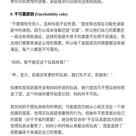
有任何实质性的进展，家庭成员仍旧感到沮丧和困惑。
8. 不可靠原则 (Unreliability rule)
“不要相信任何人，这样你就不会失望。”是经常出现在功能失调家
庭中的准则。因为父母本身都还是“巨婴”，所以他们自己的需要还
一直没有得到满足，这样的家庭中孩子的需要不仅得不到满足，而
且他们需要来满足父母的需要，所以每个家庭成员的需要都没有被
满足，每个人都是不可靠的。
“妈妈，能不能买这个玩具给我？”
“乖，宝贝，前面还有更好的玩具，我们先不买，前面有！”
结果你发现前面并没有妈妈所说的玩具，她只是因为不想买给你而
说了谎，这个时候你便开始意识到：妈妈并不可信。
其实妈妈不想玩具给你的原因，可能是因为她从小就生活在一个很
拮据的家庭，觉得买玩具是很奢侈的行为。但她并不愿意面对自己
的需要（对于节省的需要），她没有告诉你“不买玩具是因为妈妈
觉得玩具太奢侈了，妈妈小的时候从来都没有玩具”，而是选择了
用欺骗孩子来满足自己的需要。