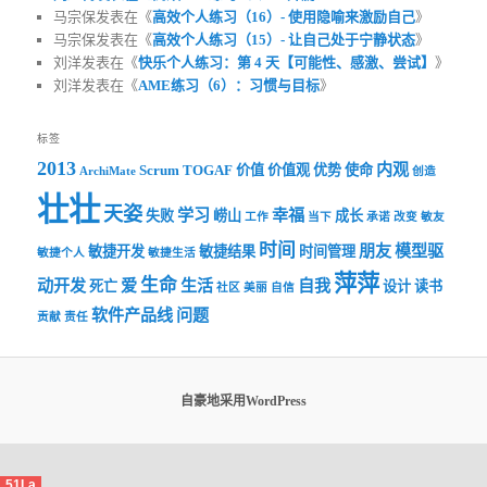
马宗保发表在《
高效个人练习（16）- 使用隐喻来激励自己
》
马宗保发表在《
高效个人练习（15）- 让自己处于宁静状态
》
刘洋发表在《
快乐个人练习：第 4 天【可能性、感激、尝试】
》
刘洋发表在《
AME练习（6）：习惯与目标
》
标签
2013
内观
Scrum
TOGAF
价值
价值观
优势
使命
ArchiMate
创造
壮壮
天姿
学习
幸福
失败
崂山
成长
工作
当下
承诺
改变
敏友
时间
朋友
模型驱
敏捷开发
敏捷结果
时间管理
敏捷个人
敏捷生活
萍萍
生命
动开发
爱
生活
自我
死亡
设计
读书
社区
美丽
自信
软件产品线
问题
贡献
责任
自豪地采用WordPress
51La