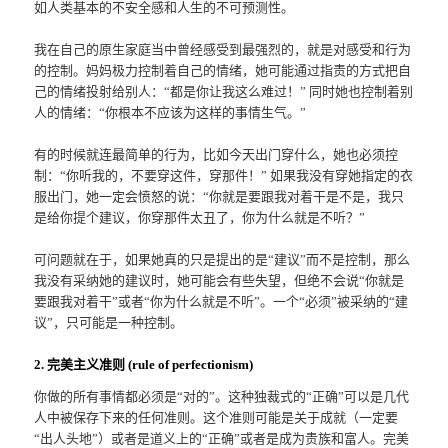
如人类基本的不安全感和人生的不可预测性。
我在自己的原生家庭当中曾经感受到最强烈的，就是对感受和行为
的控制。妈妈极力控制着自己的情绪，她可能通过指责的方式把自
己的情绪投射给别人：“都是你让我这么难过！” 同时她也控制着别
人的情绪：“你根本不应该为这样的事情生气。”
有的时候就连最简单的行为，比如今天出门穿什么，她也必须控
制：“你听我的，不要穿这件，穿那件！” 如果我没有穿她指定的衣
服出门，她一定会愤怒的说：“你就是要跟我对着干是不是，我只
是给你提个建议，你穿那件太丑了，你为什么就是不听？”
可问题就在于，如果她真的只是提出的是“建议”而不是控制，那么
我没有采纳她的建议时，她可能会有些失望，但绝不会说“你就是
要跟我对着干”或者“你为什么就是不听”。一个“必须”被采纳的“建
议”，只可能是一种控制。
2. 完美主义准则 (rule of perfectionism)
你做的所有事情都必须是“对的”。这种独裁式的“正确”可以是几代
人中被保存下来的任何准则。这个准则可能是关于成就（一定要
“出人头地”）或者是道义上的“正确”或者是成为贵族和富人。完美