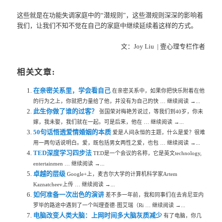
这些就是在功能失调家庭中的“潜规则”，这些潜规则深深的影响着
我们，让我们不知不觉在自己的家庭中继续延续着这样的方式。
文：Joy Liu | 壹心理专栏作者
相关文章:
在亲密关系里，学会看自己
在亲密关系中，如果你把快乐附着在他
的行为之上，你就把力量给了他，并没有为自己的快 … 继续阅读 →...
此生你做了谁的过客？
张国荣对梅艳芳说过，等我们到40岁，你未
嫁，我未娶，我们就在一起。可是后来，他在 … 继续阅读 →...
50句话悟透爱情婚姻的本质
爱是人间永恒的主题，什么是爱？很难
用一两句话说明白。爱，既包括男女两性之爱，也包 … 继续阅读 →...
TED深度学习四步法
TED是一个会议的名称，它是英文technology,
entertainmen … 继续阅读 →...
卓越的层级
Google+上，麦吉尔大学的计算机科学家Artem
Kaznatcheev上传 … 继续阅读 →...
如何准备一次出色的演讲
差不多一年前，我和同事们在去肯尼亚内
罗毕的路途中遇到了一个叫理查德·图艾瑞（Ri … 继续阅读 →...
电脑改变人类大脑：上网时间多大脑灰质减少
有了电脑，你几