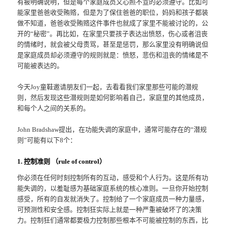
有被明确说明，但是每个家庭成员又心照不宣的必须遵守。比如可
能家里爸爸收受贿赂，但是为了保住爸爸的职位，妈妈和孩子都装
做不知道，爸爸收受贿赂这件事件也就成了家里不能被讨论的，公
开的“秘密”。再比如，在家里只要孩子表达出愤怒，伤心或者沮丧
的情绪时，就会被父母责骂，甚至是惩罚，那么家里没有明确说但
是家庭成员却必须遵守的规则就是：愤怒，悲伤和沮丧的情绪是不
可能被表达的。
今天Joy童鞋邀请朋友们一起，去看看我们家里那些可能的潜规
则，然后发现这些潜规则是如何影响着自己，家庭里的其他成员，
和每个人之间的关系的。
John Bradshaw提出，在功能失调的家庭中，通常可能存在的“潜规
则”可能有以下8个：
1. 控制准则 （rule of control）
你必须在任何时刻控制所有的互动，感受和个人行为。这是所有功
能失调的，以羞耻感为基础家庭系统的核心准则。一旦你开始控制
感受，所有的自发就消失了。控制给了一个家庭成员一种力量感，
可预测性和安全感。控制狂实际上就是一种严重被破坏了的决策
力。控制狂们通常都要极力控制那些根本不可能被控制的东西，比