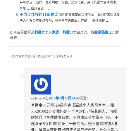
乎可以足不出户，做好购物、存钱、交水电费、买飞机票等生活琐事，
享受 … 继续阅读 →...
不当工作狂的11条建议
我们的文化崇尚工作至上，我们经常听说某
些人在办公室挑灯夜战，或是从不去度假。可是 … 继续阅读 →...
此条目是由
好文转载
发表在
家庭
、
转载
分类目录的。将
固定链接
加入收
藏夹。
《
你了解自己家里的“潜规则”吗？
》上有0条评论
agileme60
在
2016年2月17日13:49
说道：
＃押金60元承诺6周内完成高效个人练习＃＃60-夏
天-20160217＃我妈是一个喜欢自己待着的人，可能
跟她自己身体健康有关。不健康就会显得不自信。于
是跟子女们相处便多了一份唠叨。她不喜欢跟别人相
处，但是喜欢把自己的孩子管的严严的。什么事都会