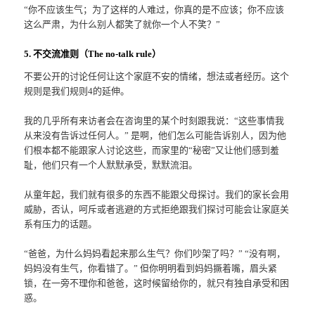
“你不应该生气；为了这样的人难过，你真的是不应该；你不应该
这么严肃，为什么别人都笑了就你一个人不笑？”
5. 不交流准则（The no-talk rule）
不要公开的讨论任何让这个家庭不安的情绪，想法或者经历。这个
规则是我们规则4的延伸。
我的几乎所有来访者会在咨询里的某个时刻跟我说：“这些事情我
从来没有告诉过任何人。” 是啊，他们怎么可能告诉别人，因为他
们根本都不能跟家人讨论这些，而家里的“秘密”又让他们感到羞
耻，他们只有一个人默默承受，默默流泪。
从童年起，我们就有很多的东西不能跟父母探讨。我们的家长会用
威胁，否认，呵斥或者逃避的方式拒绝跟我们探讨可能会让家庭关
系有压力的话题。
“爸爸，为什么妈妈看起来那么生气？你们吵架了吗？” “没有啊，
妈妈没有生气，你看错了。” 但你明明看到妈妈撅着嘴，眉头紧
锁，在一旁不理你和爸爸，这时候留给你的，就只有独自承受和困
惑。