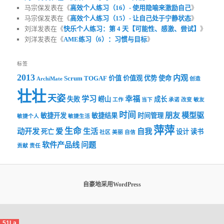
马宗保发表在《
高效个人练习（16）- 使用隐喻来激励自己
》
马宗保发表在《
高效个人练习（15）- 让自己处于宁静状态
》
刘洋发表在《
快乐个人练习：第 4 天【可能性、感激、尝试】
》
刘洋发表在《
AME练习（6）：习惯与目标
》
标签
2013
内观
Scrum
TOGAF
价值
价值观
优势
使命
ArchiMate
创造
壮壮
天姿
学习
幸福
失败
崂山
成长
工作
当下
承诺
改变
敏友
时间
朋友
模型驱
敏捷开发
敏捷结果
时间管理
敏捷个人
敏捷生活
萍萍
生命
动开发
爱
生活
自我
死亡
设计
读书
社区
美丽
自信
软件产品线
问题
贡献
责任
自豪地采用WordPress
51La