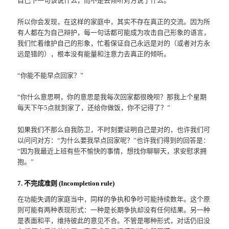
自己下一句该说什么，而不是去倾听对方说了什么。
所以你会发现，在这样的家庭中，其实不存在真正的交流。因为所
有人都在为自己辩护，每一句话都可能成为攻击自己形象的语言，
我们忙着维护自己的形象，忙着保证自己永远是对的（或者对方永
远是错的），根本没有能量和注意力去真正的倾听。
“你能不能早点回家？”
“你什么意思啊，你的意思是我每次回家都很晚呗？那我上个星期
每天下午5点就到家了，还给你做饭，你不记得了？”
如果我们不那么自我防卫，不时刻要证明自己是对的，也许我们可
以问问对方：“为什么要我早点回家呢？”也许我们得到的回答是：
“因为我最近上班有些不愉快的事情，想找你聊聊天，求安慰求拥
抱。”
7. 不完成准则 (Incompletion rule)
在功能失调的家庭当中，同样的争执和争吵可能持续数年。这个原
则可能有两种表现形式：一种是长期争执却没有任何结果。另一种
是表面和平，维持彼此的意见不合。不管是哪种形式，对话仍旧没