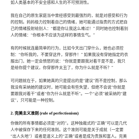
如人类基本的不安全感和人生的不可预测性。
我在自己的原生家庭当中曾经感受到最强烈的，就是对感受和行为
的控制。妈妈极力控制着自己的情绪，她可能通过指责的方式把自
己的情绪投射给别人：“都是你让我这么难过！” 同时她也控制着别
人的情绪：“你根本不应该为这样的事情生气。”
有的时候就连最简单的行为，比如今天出门穿什么，她也必须控
制：“你听我的，不要穿这件，穿那件！” 如果我没有穿她指定的衣
服出门，她一定会愤怒的说：“你就是要跟我对着干是不是，我只
是给你提个建议，你穿那件太丑了，你为什么就是不听？”
可问题就在于，如果她真的只是提出的是“建议”而不是控制，那么
我没有采纳她的建议时，她可能会有些失望，但绝不会说“你就是
要跟我对着干”或者“你为什么就是不听”。一个“必须”被采纳的“建
议”，只可能是一种控制。
2. 完美主义准则 (rule of perfectionism)
你做的所有事情都必须是“对的”。这种独裁式的“正确”可以是几代
人中被保存下来的任何准则。这个准则可能是关于成就（一定要
“出人头地”）或者是道义上的“正确”或者是成为贵族和富人。完美