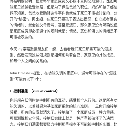
有被明确说明，但是每个家庭成员又心照不宣的必须遵守。比如可
能家里爸爸收受贿赂，但是为了保住爸爸的职位，妈妈和孩子都装
做不知道，爸爸收受贿赂这件事件也就成了家里不能被讨论的，公
开的“秘密”。再比如，在家里只要孩子表达出愤怒，伤心或者沮丧
的情绪时，就会被父母责骂，甚至是惩罚，那么家里没有明确说但
是家庭成员却必须遵守的规则就是：愤怒，悲伤和沮丧的情绪是不
可能被表达的。
今天Joy童鞋邀请朋友们一起，去看看我们家里那些可能的潜规
则，然后发现这些潜规则是如何影响着自己，家庭里的其他成员，
和每个人之间的关系的。
John Bradshaw提出，在功能失调的家庭中，通常可能存在的“潜规
则”可能有以下8个：
1. 控制准则 （rule of control）
你必须在任何时刻控制所有的互动，感受和个人行为。这是所有功
能失调的，以羞耻感为基础家庭系统的核心准则。一旦你开始控制
感受，所有的自发就消失了。控制给了一个家庭成员一种力量感，
可预测性和安全感。控制狂实际上就是一种严重被破坏了的决策
力。控制狂们通常都要极力控制那些根本不可能被控制的东西，比