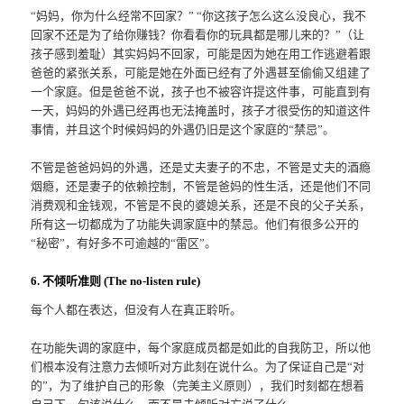
“妈妈，你为什么经常不回家？” “你这孩子怎么这么没良心，我不
回家不还是为了给你赚钱？你看看你的玩具都是哪儿来的？”（让
孩子感到羞耻）其实妈妈不回家，可能是因为她在用工作逃避着跟
爸爸的紧张关系，可能是她在外面已经有了外遇甚至偷偷又组建了
一个家庭。但是爸爸不说，孩子也不被容许提这件事，可能直到有
一天，妈妈的外遇已经再也无法掩盖时，孩子才很受伤的知道这件
事情，并且这个时候妈妈的外遇仍旧是这个家庭的“禁忌”。
不管是爸爸妈妈的外遇，还是丈夫妻子的不忠，不管是丈夫的酒瘾
烟瘾，还是妻子的依赖控制，不管是爸妈的性生活，还是他们不同
消费观和金钱观，不管是不良的婆媳关系，还是不良的父子关系，
所有这一切都成为了功能失调家庭中的禁忌。他们有很多公开的
“秘密”，有好多不可逾越的“雷区”。
6. 不倾听准则 (The no-listen rule)
每个人都在表达，但没有人在真正聆听。
在功能失调的家庭中，每个家庭成员都是如此的自我防卫，所以他
们根本没有注意力去倾听对方此刻在说什么。为了保证自己是“对
的”，为了维护自己的形象（完美主义原则），我们时刻都在想着