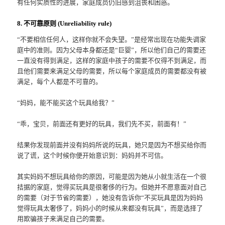
有任何实质性的进展，家庭成员仍旧感到沮丧和困惑。
8. 不可靠原则 (Unreliability rule)
“不要相信任何人，这样你就不会失望。”是经常出现在功能失调家
庭中的准则。因为父母本身都还是“巨婴”，所以他们自己的需要还
一直没有得到满足，这样的家庭中孩子的需要不仅得不到满足，而
且他们需要来满足父母的需要，所以每个家庭成员的需要都没有被
满足，每个人都是不可靠的。
“妈妈，能不能买这个玩具给我？”
“乖，宝贝，前面还有更好的玩具，我们先不买，前面有！”
结果你发现前面并没有妈妈所说的玩具，她只是因为不想买给你而
说了谎，这个时候你便开始意识到：妈妈并不可信。
其实妈妈不想玩具给你的原因，可能是因为她从小就生活在一个很
拮据的家庭，觉得买玩具是很奢侈的行为。但她并不愿意面对自己
的需要（对于节省的需要），她没有告诉你“不买玩具是因为妈妈
觉得玩具太奢侈了，妈妈小的时候从来都没有玩具”，而是选择了
用欺骗孩子来满足自己的需要。