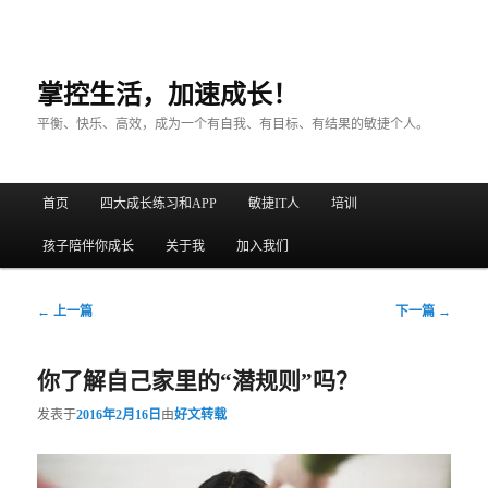
掌控生活，加速成长！
平衡、快乐、高效，成为一个有自我、有目标、有结果的敏捷个人。
主菜单
首页
四大成长练习和APP
敏捷IT人
培训
跳至主内容区域
跳至副内容区域
孩子陪伴你成长
关于我
加入我们
文章导航
←
上一篇
下一篇
→
你了解自己家里的“潜规则”吗？
发表于
2016年2月16日
由
好文转载