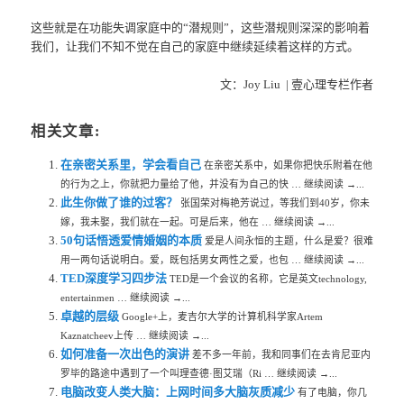
这些就是在功能失调家庭中的“潜规则”，这些潜规则深深的影响着
我们，让我们不知不觉在自己的家庭中继续延续着这样的方式。
文：Joy Liu | 壹心理专栏作者
相关文章:
在亲密关系里，学会看自己
在亲密关系中，如果你把快乐附着在他
的行为之上，你就把力量给了他，并没有为自己的快 … 继续阅读 →...
此生你做了谁的过客？
张国荣对梅艳芳说过，等我们到40岁，你未
嫁，我未娶，我们就在一起。可是后来，他在 … 继续阅读 →...
50句话悟透爱情婚姻的本质
爱是人间永恒的主题，什么是爱？很难
用一两句话说明白。爱，既包括男女两性之爱，也包 … 继续阅读 →...
TED深度学习四步法
TED是一个会议的名称，它是英文technology,
entertainmen … 继续阅读 →...
卓越的层级
Google+上，麦吉尔大学的计算机科学家Artem
Kaznatcheev上传 … 继续阅读 →...
如何准备一次出色的演讲
差不多一年前，我和同事们在去肯尼亚内
罗毕的路途中遇到了一个叫理查德·图艾瑞（Ri … 继续阅读 →...
电脑改变人类大脑：上网时间多大脑灰质减少
有了电脑，你几