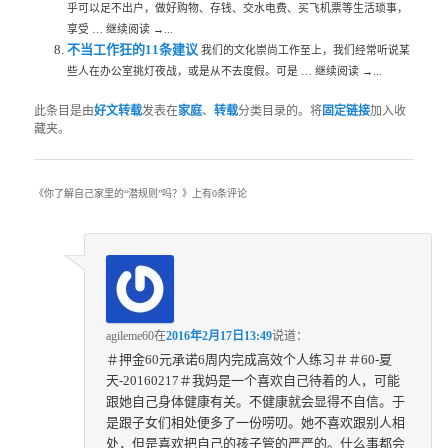
乎可以足不出户，做好购物、存钱、交水电费、买飞机票等生活琐事，
享受 … 继续阅读 →...
不当工作狂的11条建议
我们的文化崇尚工作至上，我们经常听说某
些人在办公室挑灯夜战，或是从不去度假。可是 … 继续阅读 →...
此条目是由
好文转载
发表在
家庭
、
转载
分类目录的。将
固定链接
加入收
藏夹。
《
你了解自己家里的“潜规则”吗？
》上有0条评论
agileme60
在
2016年2月17日13:49
说道：
＃押金60元承诺6周内完成高效个人练习＃＃60-夏
天-20160217＃我妈是一个喜欢自己待着的人，可能
跟她自己身体健康有关。不健康就会显得不自信。于
是跟子女们相处便多了一份唠叨。她不喜欢跟别人相
处，但是喜欢把自己的孩子管的严严的。什么事都会