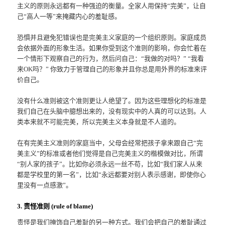
主义的原则永远都有一种强迫的衡量。全家人用保持“完美”，让自
己“高人一等”来掩藏内心的羞耻感。
恐惧并且避免犯错误也是完美主义家庭的一个组织原则。家庭成员
会依据外面的形象生活。如果你受到这个准则的影响，你会忙着在
一个情形下观察自己的行为，然后问自己：“我做的对吗？” “我看
来OK吗？” 你致力于管理自己的形象并且你总是用外界的标准来评
价自己。
没有什么准则被这个准则更让人绝望了。因为这些理想化的标准是
我们自己在头脑中臆想出来的，没有现实中的人真的可以达到。人
类本来就不可能完美，所以完美主义本身就是不人道的。
在有完美主义准则的家庭当中，父母会经常把孩子拿来跟自己“完
美主义”的标准或者他们觉得是自己完美主义的楷模做对比，所谓
“别人家的孩子”。比如你必须永远一丝不苟，比如“我们家人从来
都是学校里的第一名”，比如“永远都要对别人表示感谢，即使你心
里没有一点感激”。
3. 责怪准则 (rule of blame)
责怪是我们掩饰自己羞耻的另一种方式。我们会把自己的羞耻通过