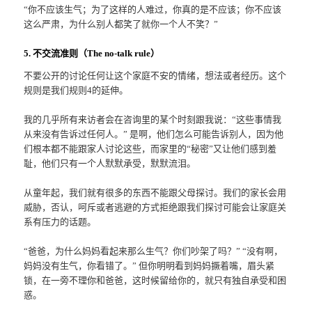
“你不应该生气；为了这样的人难过，你真的是不应该；你不应该
这么严肃，为什么别人都笑了就你一个人不笑？”
5. 不交流准则（The no-talk rule）
不要公开的讨论任何让这个家庭不安的情绪，想法或者经历。这个
规则是我们规则4的延伸。
我的几乎所有来访者会在咨询里的某个时刻跟我说：“这些事情我
从来没有告诉过任何人。” 是啊，他们怎么可能告诉别人，因为他
们根本都不能跟家人讨论这些，而家里的“秘密”又让他们感到羞
耻，他们只有一个人默默承受，默默流泪。
从童年起，我们就有很多的东西不能跟父母探讨。我们的家长会用
威胁，否认，呵斥或者逃避的方式拒绝跟我们探讨可能会让家庭关
系有压力的话题。
“爸爸，为什么妈妈看起来那么生气？你们吵架了吗？” “没有啊，
妈妈没有生气，你看错了。” 但你明明看到妈妈撅着嘴，眉头紧
锁，在一旁不理你和爸爸，这时候留给你的，就只有独自承受和困
惑。