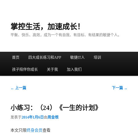
掌控生活，加速成长！
平衡、快乐、高效，成为一个有自我、有目标、有结果的敏捷个人。
主菜单
首页
四大成长练习和APP
敏捷IT人
培训
跳至主内容区域
跳至副内容区域
孩子陪伴你成长
关于我
加入我们
文章导航
←
上一篇
下一篇
→
小练习：（24）《一生的计划》
发表于
2014年1月6日
由
周金根
本文只限
终身会员
查看