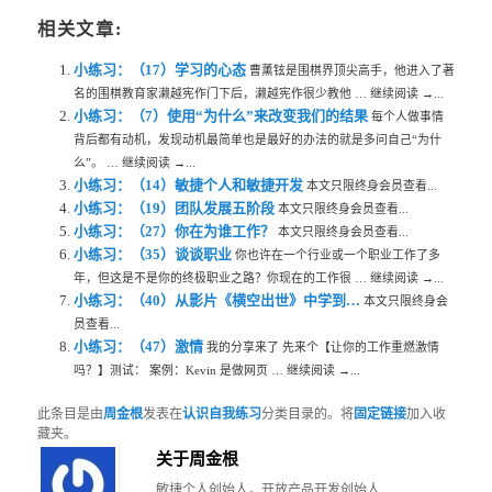
相关文章:
小练习：（17）学习的心态
曹薰铉是围棋界顶尖高手，他进入了著
名的围棋教育家濑越宪作门下后，濑越宪作很少教他 … 继续阅读 →...
小练习：（7）使用“为什么”来改变我们的结果
每个人做事情
背后都有动机，发现动机最简单也是最好的办法的就是多问自己“为什
么”。 … 继续阅读 →...
小练习：（14）敏捷个人和敏捷开发
本文只限终身会员查看...
小练习：（19）团队发展五阶段
本文只限终身会员查看...
小练习：（27）你在为谁工作？
本文只限终身会员查看...
小练习：（35）谈谈职业
你也许在一个行业或一个职业工作了多
年，但这是不是你的终极职业之路？你现在的工作很 … 继续阅读 →...
小练习：（40）从影片《横空出世》中学到…
本文只限终身会
员查看...
小练习：（47）激情
我的分享来了 先来个【让你的工作重燃激情
吗？】测试： 案例：Kevin 是做网页 … 继续阅读 →...
此条目是由
周金根
发表在
认识自我练习
分类目录的。将
固定链接
加入收
藏夹。
关于周金根
敏捷个人创始人，开放产品开发创始人