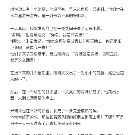
树林边上有一个池塘，池塘里有一条米诺鱼和一只蝌蚪。他们常在
水草里游来游去，是一对形影不离的好朋友。
一天早晨，蝌蚪发现自己在一夜之间长处了两只小脚。
“看啊。“他得意地说，”你看，我是只青蛙！“
”瞎说。“米诺鱼说，”你怎么可能变成青蛙？昨天晚上，你还是条
小鱼呢，就像我一样！“
他们争来争去没结果，最后蝌蚪说：”青蛙就是青蛙，鱼就是鱼，
就是这么回事！“
在接下来的几个星期里，蝌蚪又长出了一对小小的前腿，尾巴也越
来越小了。
然后，在一个晴朗的日子里，一只真正的青蛙长成了，他跳出水
面，来到长满青草的岸上。
米诺鱼也在不断的长着，长成了一条完全成熟的鱼。
他常常好奇的想，那位长着四条腿的好朋友到底上哪儿了呢？可是
日子一天一天过去了，青蛙还是没有回来。