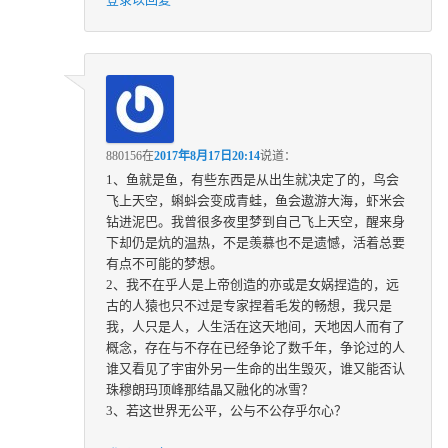
880156
在
2017年8月17日20:14
说道：
1、鱼就是鱼，有些东西是从出生就决定了的，鸟会
飞上天空，蝌蚪会变成青蛙，鱼会遨游大海，虾米会
钻进泥巴。我曾很多夜里梦到自己飞上天空，醒来身
下却仍是炕的温热，不是羡慕也不是遗憾，活着总要
有点不可能的梦想。
2、我不在乎人是上帝创造的亦或是女娲捏造的，远
古的人猿也只不过是专家捏着毛发的畅想，我只是
我，人只是人，人生活在这天地间，天地因人而有了
概念，存在与不存在已经争论了数千年，争论过的人
谁又看见了宇宙外另一生命的出生毁灭，谁又能否认
珠穆朗玛顶峰那结晶又融化的冰雪？
3、若这世界无公平，公与不公存乎尔心？