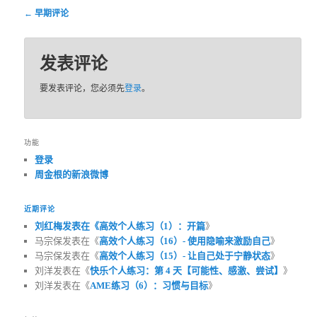
评论导航
← 早期评论
发表评论
要发表评论，您必须先
登录
。
功能
登录
周金根的新浪微博
近期评论
刘红梅发表在《
高效个人练习（1）：开篇
》
马宗保发表在《
高效个人练习（16）- 使用隐喻来激励自己
》
马宗保发表在《
高效个人练习（15）- 让自己处于宁静状态
》
刘洋发表在《
快乐个人练习：第 4 天【可能性、感激、尝试】
》
刘洋发表在《
AME练习（6）：习惯与目标
》