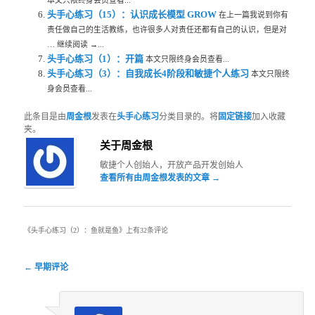
头手心练习（15）：认识成长模型 GROW
在上一篇我说到你有
责任做自己的生活教练，也许很多人对责任还都有自己的认识，但是对
… 继续阅读 →...
头手心练习（1）：开篇
本文只限终身会员查看...
头手心练习（3）：自我成长4阶段和敏捷个人练习
本文只限终
身会员查看...
此条目是由
周金根
发表在
头手心练习
分类目录的。将
固定链接
加入收藏
夹。
关于周金根
敏捷个人创始人，开放产品开发创始人
查看所有由周金根发表的文章
→
《
头手心练习（2）：鱼就是鱼
》上有32条评论
评论导航
← 早期评论