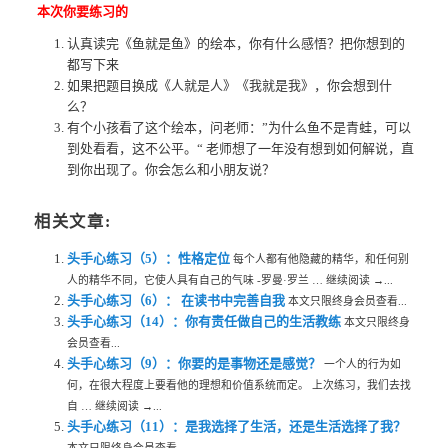
本次你要练习的
认真读完《鱼就是鱼》的绘本，你有什么感悟？把你想到的
都写下来
如果把题目换成《人就是人》《我就是我》，你会想到什
么？
有个小孩看了这个绘本，问老师：”为什么鱼不是青蛙，可以
到处看看，这不公平。“ 老师想了一年没有想到如何解说，直
到你出现了。你会怎么和小朋友说？
相关文章:
头手心练习（5）：性格定位
每个人都有他隐藏的精华，和任何别
人的精华不同，它使人具有自己的气味 -罗曼·罗兰 … 继续阅读 →...
头手心练习（6）： 在读书中完善自我
本文只限终身会员查看...
头手心练习（14）：你有责任做自己的生活教练
本文只限终身
会员查看...
头手心练习（9）：你要的是事物还是感觉？
一个人的行为如
何，在很大程度上要看他的理想和价值系统而定。 上次练习，我们去找
自 … 继续阅读 →...
头手心练习（11）：是我选择了生活，还是生活选择了我？
本文只限终身会员查看...