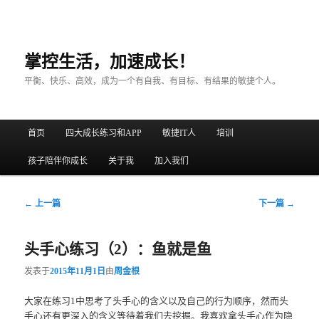
掌控生活，加速成长！
平衡、快乐、高效，成为一个有自我、有目标、有结果的敏捷个人。
主菜单
首页
四大成长练习和APP
敏捷IT人
培训
跳至主内容区域
跳至副内容区域
孩子陪伴你成长
关于我
加入我们
文章导航
←
上一篇
下一篇
→
头手心练习（2）：鱼就是鱼
发表于
2015年11月1日
由
周金根
大家在练习1中思考了头手心的含义以及自己的行为顺序，然而头
手心还有更深入的含义等待着我们去挖掘。我喜欢拿头手心作为隐