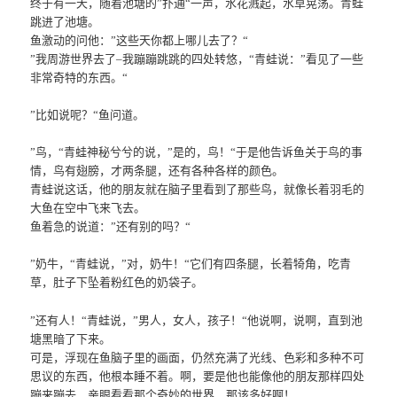
终于有一天，随着池塘的”扑通“一声，水花溅起，水草晃荡。青蛙
跳进了池塘。
鱼激动的问他：”这些天你都上哪儿去了？“
”我周游世界去了–我蹦蹦跳跳的四处转悠，“青蛙说：”看见了一些
非常奇特的东西。“
”比如说呢？“鱼问道。
”鸟，“青蛙神秘兮兮的说，”是的，鸟！“于是他告诉鱼关于鸟的事
情，鸟有翅膀，才两条腿，还有各种各样的颜色。
青蛙说这话，他的朋友就在脑子里看到了那些鸟，就像长着羽毛的
大鱼在空中飞来飞去。
鱼着急的说道：”还有别的吗？“
”奶牛，“青蛙说，”对，奶牛！“它们有四条腿，长着犄角，吃青
草，肚子下坠着粉红色的奶袋子。
”还有人！“青蛙说，”男人，女人，孩子！“他说啊，说啊，直到池
塘黑暗了下来。
可是，浮现在鱼脑子里的画面，仍然充满了光线、色彩和多种不可
思议的东西，他根本睡不着。啊，要是他也能像他的朋友那样四处
蹦来蹦去，亲眼看看那个奇妙的世界，那该多好啊！