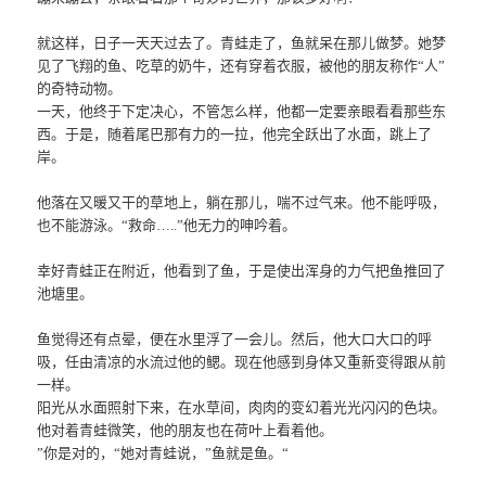
就这样，日子一天天过去了。青蛙走了，鱼就呆在那儿做梦。她梦
见了飞翔的鱼、吃草的奶牛，还有穿着衣服，被他的朋友称作“人”
的奇特动物。
一天，他终于下定决心，不管怎么样，他都一定要亲眼看看那些东
西。于是，随着尾巴那有力的一拉，他完全跃出了水面，跳上了
岸。
他落在又暖又干的草地上，躺在那儿，喘不过气来。他不能呼吸，
也不能游泳。“救命…..”他无力的呻吟着。
幸好青蛙正在附近，他看到了鱼，于是使出浑身的力气把鱼推回了
池塘里。
鱼觉得还有点晕，便在水里浮了一会儿。然后，他大口大口的呼
吸，任由清凉的水流过他的鳃。现在他感到身体又重新变得跟从前
一样。
阳光从水面照射下来，在水草间，肉肉的变幻着光光闪闪的色块。
他对着青蛙微笑，他的朋友也在荷叶上看着他。
”你是对的，“她对青蛙说，”鱼就是鱼。“