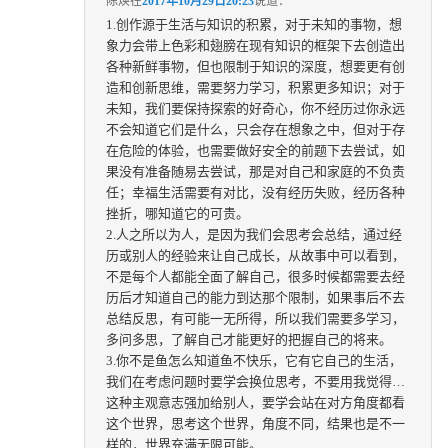
陈焕
在
2017年10月29日20:23
说道：
1.创作源于生活与知识的积累，对于未知的事物，想
象力会带上色彩和翅膀在现有知识的框架下去创造出
各种新鲜事物，但也限制于知识的深度，想要更有创
造和创新思维，需要努力学习，积累更多知识；对于
未知，我们要保持探索的好奇心，你不经历过你永远
不会知道它们是什么，只会存在想象之中，但对于存
在危险的体验，也需要做好安全的前题下去尝试，如
果没有准备随易去尝试，那是对自己和家庭的不负责
任；幸福生活需要有对比，没有经历失败，经历各种
挫折，哪知道它的可贵。
2.人之所以为人，是因为我们会思考会总结，通过经
历或别人的经验来让自己成长，从故事中可以看到，
不是每个人都能全面了解自己，很多时候都需要去经
历后才知道自己的能力到达那个限制，如果事后不去
总结反思，有可能一无所得，所以我们需要多学习，
多问多思，了解自己才能更好的把握自己的将来。
3.你不是鱼怎么知道鱼不快乐，它有它自己的生活，
我们在考虑问题时要学会换位思考，不要用我觉得…
这种主观意志强加给别人，要学会站在对方角度都看
这个世界，思考这个世界，角度不同，结果也是不一
样的，世界充满无限可能。