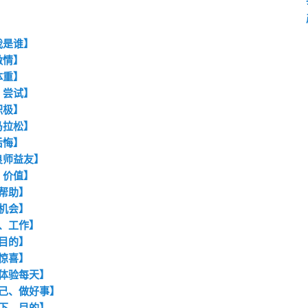
我是谁】
激情】
体重】
、尝试】
积极】
马拉松】
后悔】
良师益友】
、价值】
、帮助】
、机会】
观、工作】
、目的】
、惊喜】
、体验每天】
自己、做好事】
当下、目的】