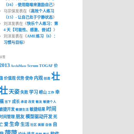
（16）- 使用隐喻来激励自己
》
马宗保发表在《
高效个人练习
（15）- 让自己处于宁静状态
》
刘洋发表在《
快乐个人练习：第
4 天【可能性、感激、尝试】
》
刘洋发表在《
AME练习（6）：
习惯与目标
》
标签
2013
Scrum
TOGAF
价
ArchiMate
壮
内观
值
价值观
优势
使命
创造
壮
天姿
学习
幸
失败
崂山
工作
福
成长
当下
承诺
改变
敏友
敏捷个人
时间
敏捷开发
敏捷结果
敏捷生活
朋友
模型驱动开发
时间管理
死
生命
爱
生活
自
亡
社区
美丽
自信
萍萍