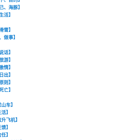
自己、海豚】
、生活】
、滑雪】
下、做事】
、说话】
、旅游】
、激情】
、日出】
、原则】
、死亡】
过山车】
生活】
直升飞机】
反馈】
信任】