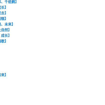
事、千纸鹤】
成长】
过去】
蛋糕】
限、未来】
大自然】
、成长】
唱歌】
将来】