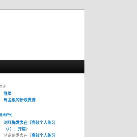
功能
登录
周金根的新浪微博
近期评论
刘红梅发表在《
高效个人练习
（1）：开篇
》
马宗保发表在《
高效个人练习