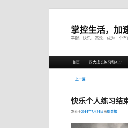
掌控生活，加
平衡、快乐、高效，成为一个有
主菜单
首页
四大成长练习和APP
跳至主内容区域
跳至副内容区域
文章导航
←
上一篇
快乐个人练习结
发表于
2014年7月24日
由
周金根