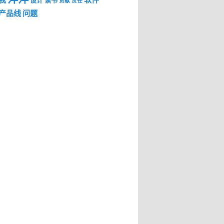
我
软件
设计
读书
贡献
责任
产品线
问题